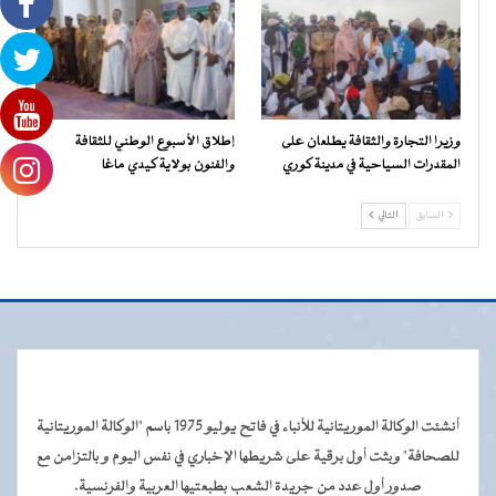
وزيرا التجارة والثقافة يطلعان على
إطلاق الأسبوع الوطني للثقافة
المقدرات السياحية في مدينة كوري
والفنون بولاية كيدي ماغا
السابق
التالي
أنشئت الوكالة الموريتانية للأنباء في فاتح يوليو 1975 باسم "الوكالة الموريتانية
للصحافة" وبثت أول برقية على شريطها الإخباري في نفس اليوم و بالتزامن مع
صدور أول عدد من جريدة الشعب بطبعتيها العربية والفرنسية.