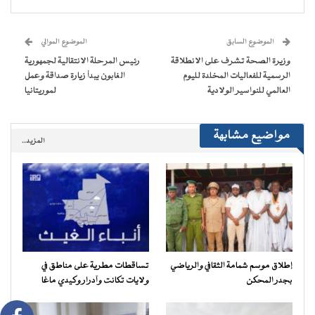
(فتح
(فتح
(فتح
(فتح
نافذة
البريد
في
في
في
في
جديدة)
الإلكتروني
نافذة
نافذة
نافذة
نافذة
إلى
جديدة)
جديدة)
جديدة)
جديدة)
صديق
(فتح
الموضوع السابق
الموضوع الموالي
في
نافذة
وزيرة الصحة تشرف على الانطلاقة
رئيس المرحلة الانتقالية لجمهورية
جديدة)
الرسمية للفعاليات المخلدة لليوم
الغابون يبدأ زيارة صداقة وعمل
العالمي للنواسير الولادية
لموريتانيا
مواضيع مشابهة
المزيد..
إطلاق موسم شمامة الثقافي والرياضي
تساقطات مطرية على مناطق في
بجدر المحكن
ولايات تكانت وآدرار وكيدي ماغا