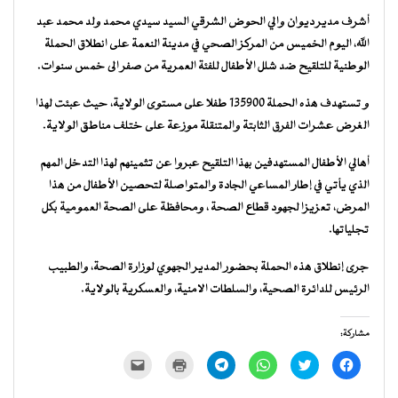
أشرف مدير ديوان والي الحوض الشرقي السيد سيدي محمد ولد محمد عبد
الله، اليوم الخميس من المركز الصحي في مدينة النعمة على انطلاق الحملة
الوطنية للتلقيح ضد شلل الأطفال للفئة العمرية من صفر الى خمس سنوات.
و تستهدف هذه الحملة 135900 طفلا على مستوى الولاية، حيث عبئت لهذا
الغرض عشرات الفرق الثابتة والمتنقلة موزعة على ختلف مناطق الولاية.
أهالي الأطفال المستهدفين بهذا التلقيح عبروا عن تثمينهم لهذا التدخل المهم
الذي يأتي في إطار المساعي الجادة والمتواصلة لتحصين الأطفال من هذا
المرض، تعزيزا لجهود قطاع الصحة ، ومحافظة على الصحة العمومية بكل
تجلياتها.
جرى إنطلاق هذه الحملة بحضور المدير الجهوي لوزارة الصحة، والطبيب
الرئيس للدائرة الصحية، والسلطات الامنية، والعسكرية بالولاية.
مشاركة:
انقر
اضغط
انقر
انقر
اضغط
النقر
للمشاركة
للمشاركة
للمشاركة
للمشاركة
للطباعة
لإرسال
على
على
على
على
(فتح
رابط
فيسبوك
تويتر
WhatsApp
Telegram
في
عبر