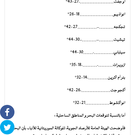
أوجفت………………….27-43°
انواذيبو…………………18-26°
تجكجه………..…………27-42°
تيشيت………..………..30-44°
سيلبابي………….……30-44°
ازويرات……….……….18-35°
بئر أم اكرين………….14-32°
أكجوجت……………….26-42°
انواكشوط……………21-32°
أما بالنسبة لتوقعات البحر و المناطق الساحلية :
فأوضحت الهيئة العامة للأرصاد الجوية، للوكالة الموريتانية للأنباء، بأن البحر