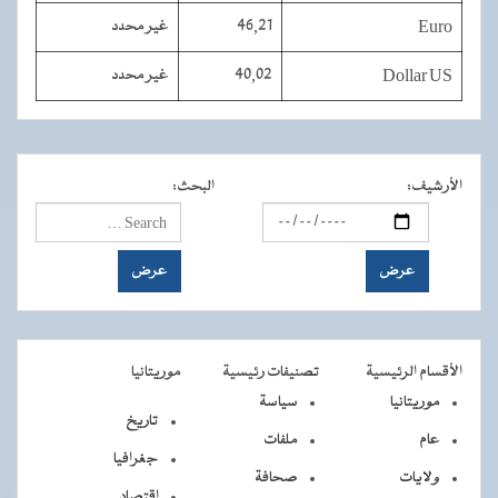
Euro
46,21
غير محدد
Dollar US
40,02
غير محدد
الأرشيف
:
البحث
:
الأقسام الرئيسية
تصنيفات رئيسية
موريتانيا
موريتانيا
سياسة
تاريخ
عام
ملفات
جغرافيا
ولايات
صحافة
اقتصاد