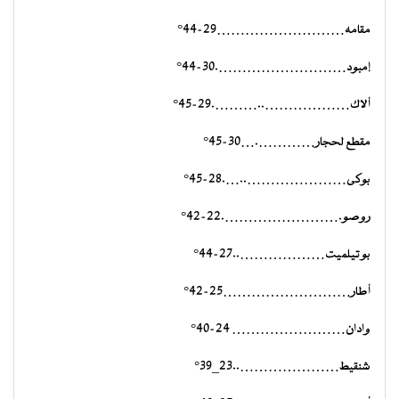
مقامه………………………29-44°
إمبود……………………….30-44°
ألاك………………..……….29-45°
مقطع لحجار………….…30-45°
بوكى…………………..….28-45°
روصو.…………………….22-42°
بوتيلميت………………..27-44°
أطار………………………25-42°
وادان…………………… 24-40°
شنقيط…………………..23_39°