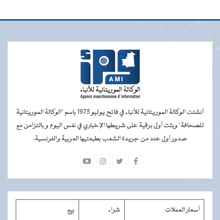
أنشئت الوكالة الموريتانية للأنباء في فاتح يوليو 1975 باسم "الوكالة الموريتانية
للصحافة" وبثت أول برقية على شريطها الإخباري في نفس اليوم و بالتزامن مع
صدور أول عدد من جريدة الشعب بطبعتيها العربية والفرنسية.
أسعار العملات
شراء
بيع