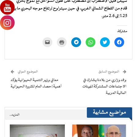
سيبقى قليل الإضطراب إلى مضطرب على طول السواحل مع تموج بحري
قادم من القطاع الشمالي الغربي، في حين سيتراوح إرتفاع موجه البحري ما بين
1.25 إلى 2.6 متر.
مشاركة:
انقر
اضغط
انقر
انقر
اضغط
النقر
للمشاركة
للمشاركة
للمشاركة
للمشاركة
للطباعة
لإرسال
على
على
على
على
(فتح
رابط
فيسبوك
تويتر
WhatsApp
Telegram
في
عبر
(فتح
(فتح
(فتح
(فتح
نافذة
البريد
في
في
في
في
جديدة)
الإلكتروني
نافذة
نافذة
نافذة
نافذة
إلى
جديدة)
جديدة)
جديدة)
جديدة)
صديق
(فتح
الموضوع السابق
الموضوع الموالي
في
نافذة
وفد وزاري من بلادنا يشارك في
معالي وزير التنمية الحيوانية يؤكد
جديدة)
الاجتماعات المشتركة للهيئات
أهمية إحصاء العام للثروة الحيوانية
المالية العربية
مواضيع مشابهة
المزيد..