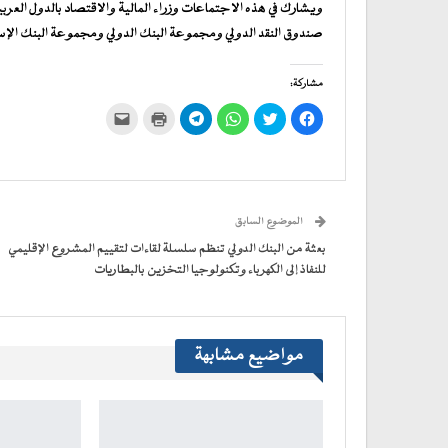
ويشارك في هذه الاجتماعات وزراء المالية والاقتصاد بالدول العرب
صندوق النقد الدولي ومجموعة البنك الدولي ومجموعة البنك الإس
مشاركة:
انقر
اضغط
انقر
انقر
اضغط
النقر
للمشاركة
للمشاركة
للمشاركة
للمشاركة
للطباعة
لإرسال
على
على
على
على
(فتح
رابط
فيسبوك
تويتر
WhatsApp
في
Telegram
عبر
(فتح
(فتح
(فتح
(فتح
نافذة
البريد
في
في
في
في
جديدة)
الإلكتروني
نافذة
نافذة
نافذة
نافذة
إلى
جديدة)
جديدة)
جديدة)
جديدة)
صديق
(فتح
الموضوع السابق
في
نافذة
جديدة)
بعثة من البنك الدولي تنظم سلسلة لقاءات لتقييم المشروع الإقليمي
للنفاذ إلى الكهرباء وتكنولوجيا التخزين بالبطاريات
مواضيع مشابهة