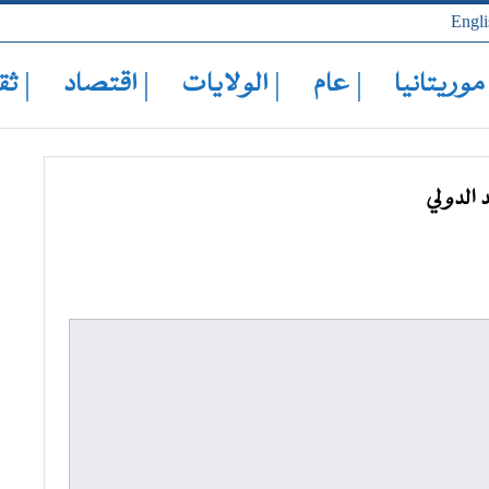
Engli
 موريتانيا
| عام
| الولايات
| اقتصاد
| ثق
 الدولي