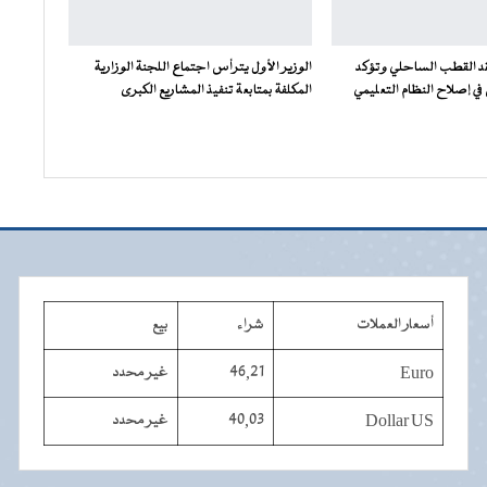
فقد القطب الساحلي وتؤكد
الوزير الأول يترأس اجتماع اللجنة الوزارية
ي إصلاح النظام التعليمي
المكلفة بمتابعة تنفيذ المشاريع الكبرى
أسعار العملات
شراء
بيع
Euro
46,21
غير محدد
Dollar US
40,03
غير محدد