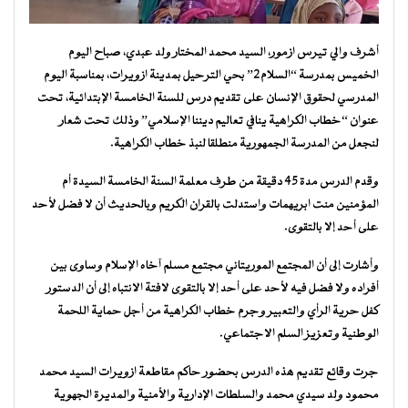
أشرف والي تيرس ازمور، السيد محمد المختار ولد عبدي، صباح اليوم
الخميس بمدرسة “السلام2” بحي الترحيل بمدينة ازويرات، بمناسبة اليوم
المدرسي لحقوق الإنسان على تقديم درس للسنة الخامسة الإبتدائية، تحت
عنوان “خطاب الكراهية ينافي تعاليم ديننا الإسلامي” وذلك تحت شعار
لنجعل من المدرسة الجمهورية منطلقا لنبذ خطاب الكراهية.
وقدم الدرس مدة 45 دقيقة من طرف معلمة السنة الخامسة السيدة أم
المؤمنين منت ابريهمات واستدلت بالقران الكريم وبالحديث أن لا فضل لأحد
على أحد إلا بالتقوى.
وأشارت إلى أن المجتمع الموريتاني مجتمع مسلم آخاه الإسلام وساوى بين
أفراده ولا فضل فيه لأحد على أحد إلا بالتقوى لافتة الانتباه إلى أن الدستور
كفل حرية الرأي والتعبير وجرم خطاب الكراهية من أجل حماية اللحمة
الوطنية وتعزيز السلم الاجتماعي.
جرت وقائع تقديم هذه الدرس بحضور حاكم مقاطعة ازويرات السيد محمد
محمود ولد سيدي محمد والسلطات الإدارية والأمنية والمديرة الجهوية