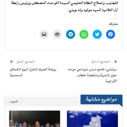
للتهذيب وإصلاح النظام التعليمي السيدة اللو منت المصطفى ورئيس رابطة
آباء التلاميذ السيد مولود ولد بوبني.
مشاركة:
انقر
اضغط
انقر
انقر
اضغط
النقر
للمشاركة
للمشاركة
للمشاركة
للمشاركة
للطباعة
لإرسال
على
على
على
على
(فتح
رابط
فيسبوك
تويتر
WhatsApp
Telegram
في
عبر
(فتح
(فتح
(فتح
(فتح
نافذة
البريد
في
في
في
في
جديدة)
الإلكتروني
نافذة
نافذة
نافذة
نافذة
إلى
جديدة)
جديدة)
جديدة)
جديدة)
صديق
(فتح
الموضوع السابق
الموضوع الموالي
في
نافذة
سيلبابي: تقديم درس نموذجي موحد
روضة الصيام تتناول اليوم الشمائل
جديدة)
حول الحرية ومناهضة خطاب
المحمدية
الكراهية
مواضيع مشابهة
المزيد..