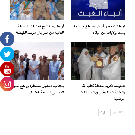
تهاطلات مطرية على مناطق متعددة
أوجفت: افتتاح فعاليات النسخة
بست ولايات من البلاد
الثانية من مهرجان موسم الكيطنة
شنقيط: تكريم حفظة كتاب الله
بنشاب: تدشين محظرة ووضع حجر
والطلبة المتفوقين في المسابقات
الأساس لساحة خضراء
الوطنية
السابق
التالي