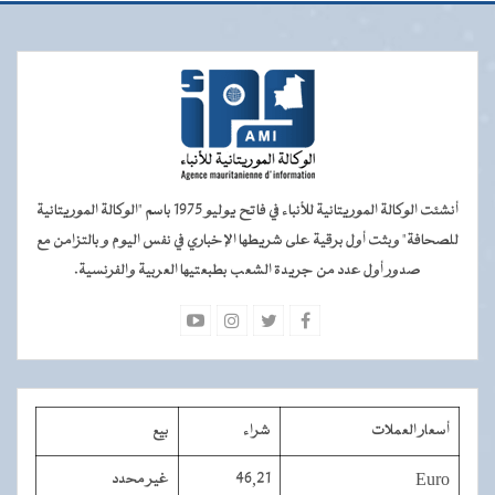
أنشئت الوكالة الموريتانية للأنباء في فاتح يوليو 1975 باسم "الوكالة الموريتانية
للصحافة" وبثت أول برقية على شريطها الإخباري في نفس اليوم و بالتزامن مع
صدور أول عدد من جريدة الشعب بطبعتيها العربية والفرنسية.
أسعار العملات
شراء
بيع
Euro
46,21
غير محدد