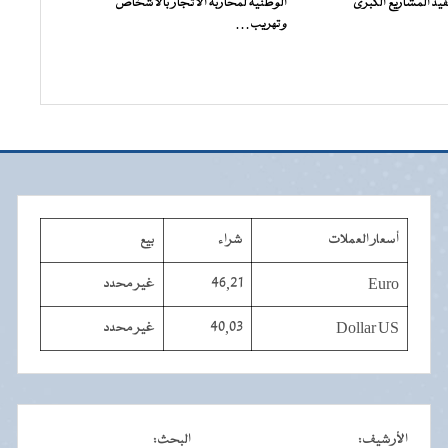
فيذ المشاريع الكبرى
الوطنية لمحاربة الاتجار بالأشخاص
وتهريب…
أسعار العملات
شراء
بيع
Euro
46,21
غير محدد
Dollar US
40,03
غير محدد
الأرشيف
:
البحث
: