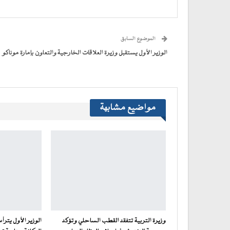
فيسبوك
تويتر
WhatsApp
في
Telegram
عبر
(فتح
(فتح
(فتح
(فتح
نافذة
البريد
في
في
في
في
جديدة)
الإلكتروني
نافذة
نافذة
نافذة
نافذة
إلى
جديدة)
جديدة)
جديدة)
جديدة)
صديق
(فتح
الموضوع السابق
في
نافذة
جديدة)
الوزير الأول يستقبل وزيرة العلاقات الخارجية والتعاون بإمارة موناكو
مواضيع مشابهة
وزيرة التربية تتفقد القطب الساحلي وتؤكد
الوزير الأول يترأ