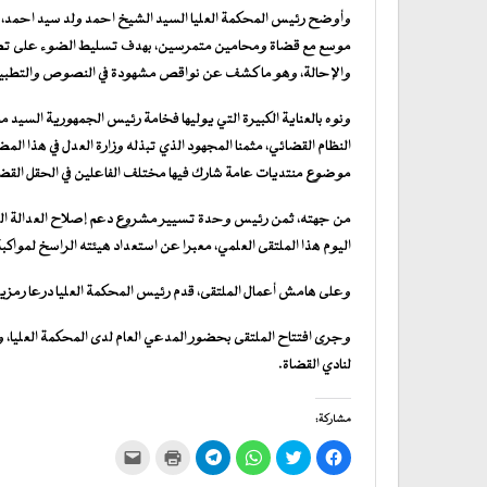
وأوضح رئيس المحكمة العليا السيد الشيخ احمد ولد سيد احمد، في
موسع مع قضاة ومحامين متمرسين، بهدف تسليط الضوء على تضارب 
والإحالة، وهو ما كشف عن نواقص مشهودة في النصوص والتطبي
ونوه بالعناية الكبيرة التي يوليها فخامة رئيس الجمهورية السي
النظام القضائي، مثمنا المجهود الذي تبذله وزارة العدل في هذا ال
موضوع منتديات عامة شارك فيها مختلف الفاعلين في الحقل القض
من جهته، ثمن رئيس وحدة تسيير مشروع دعم إصلاح العدالة السيد
اليوم هذا الملتقى العلمي، معبرا عن استعداد هيئته الراسخ لمواكب
وعلى هامش أعمال الملتقى، قدم رئيس المحكمة العليا درعا رمز
وجرى افتتاح الملتقى بحضور المدعي العام لدى المحكمة العليا، ونق
لنادي القضاة.
مشاركة:
انقر
اضغط
انقر
انقر
اضغط
النقر
للمشاركة
للمشاركة
للمشاركة
للمشاركة
للطباعة
لإرسال
على
على
على
على
(فتح
رابط