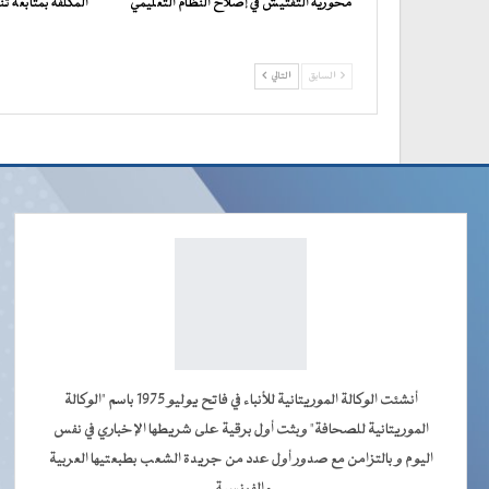
محورية التفتيش في إصلاح النظام التعليمي
المكلفة بمتابعة تن
السابق
التالي
أنشئت الوكالة الموريتانية للأنباء في فاتح يوليو 1975 باسم "الوكالة
الموريتانية للصحافة" وبثت أول برقية على شريطها الإخباري في نفس
اليوم و بالتزامن مع صدور أول عدد من جريدة الشعب بطبعتيها العربية