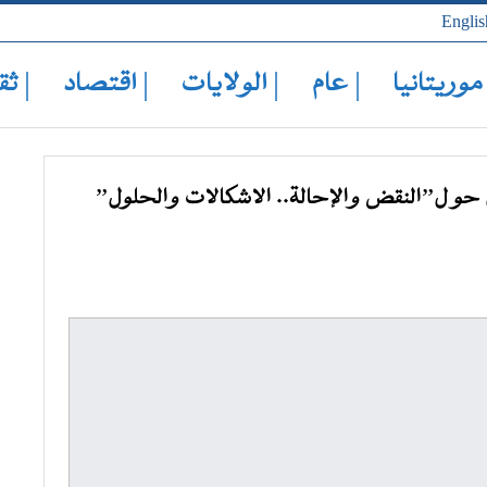
Englis
 موريتانيا
| عام
| الولايات
| اقتصاد
| ثق
ل حو ل”النقض والإحالة.. الاشكالات والحلول”