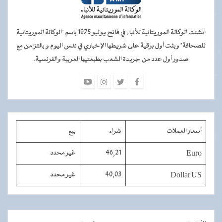
أنشئت الوكالة الموريتانية للأنباء في فاتح يوليو 1975 باسم "الوكالة الموريتانية
للصحافة" وبثت أول برقية على شريطها الإخباري في نفس اليوم و بالتزامن مع
صدور أول عدد من جريدة الشعب بطبعتيها العربية والفرنسية.
أسعار العملات
شراء
بيع
Euro
46,21
غير محدد
Dollar US
40,03
غير محدد