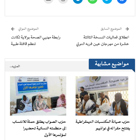
للمشاركة
للمشاركة
للمشاركة
للمشاركة
للطباعة
لإرسال
على
على
على
على
(فتح
رابط
فيسبوك
تويتر
WhatsApp
Telegram
في
عبر
(فتح
(فتح
(فتح
(فتح
نافذة
البريد
في
في
في
في
جديدة)
الإلكتروني
نافذة
نافذة
نافذة
نافذة
إلى
جديدة)
جديدة)
جديدة)
جديدة)
صديق
(فتح
الموضوع السابق
الموضوع الموالي
في
نافذة
انطلاق فعاليات النسخة الثالثة
رابطة مهنيي الصحة بولاية تكانت
جديدة)
عشرة من مهرجان عين فربه الدولي
تنظم قافلة طبية
مواضيع مشابهة
المزيد..
حزب صيانة المكتسبات الديمقراطية
حزب الصواب يطلق حملة للانتساب
يفتتح مقرا له في نواذيبو
إلى منظمته النسائية تحضيرا
لمؤتمرها الأول