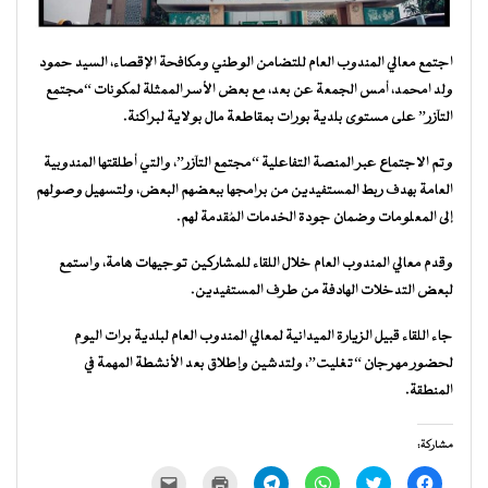
اجتمع معالي المندوب العام للتضامن الوطني ومكافحة الإقصاء، السيد حمود
ولد امحمد، أمس الجمعة عن بعد، مع بعض الأسر الممثلة لمكونات “مجتمع
التآزر” على مستوى بلدية بورات بمقاطعة مال بولاية لبراكنة.
وتم الاجتماع عبر المنصة التفاعلية “مجتمع التآزر”، والتي أطلقتها المندوبية
العامة بهدف ربط المستفيدين من برامجها ببعضهم البعض، ولتسهيل وصولهم
إلى المعلومات وضمان جودة الخدمات المُقدمة لهم.
وقدم معالي المندوب العام خلال اللقاء للمشاركين توجيهات هامة، واستمع
لبعض التدخلات الهادفة من طرف المستفيدين.
جاء اللقاء قبيل الزيارة الميدانية لمعالي المندوب العام لبلدية برات اليوم
لحضور مهرجان “تغليت”، ولتدشين وإطلاق بعد الأنشطة المهمة في
المنطقة.
مشاركة:
انقر
اضغط
انقر
انقر
اضغط
النقر