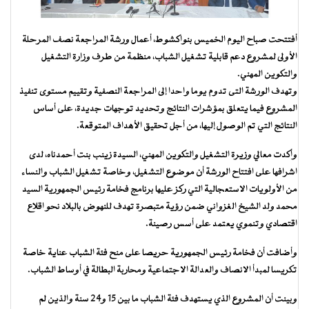
أفتتحت صباح اليوم الخميس بنواكشوط، أعمال ورشة المراجعة نصف المرحلة
الأولى لمشروع دعم قابلية تشغيل الشباب، منظمة من طرف وزارة التشغيل
والتكوين المهني.
وتهدف الورشة التى تدوم يوما واحدا إلى المراجعة النصفية وتقييم مستوى تنفيذ
المشروع فيما يتعلق بمؤشرات النتائج وتحديد توجهات جديدة، على أساس
النتائج التي تم الوصول إليها، من أجل تحقيق الأهداف المتوقعة.
وأكدت معالي وزيرة التشغيل والتكوين المهني، السيدة زينب بنت أحمدناه، لدى
اشرافها على افتتاح الورشة أن موضوع التشغيل، وخاصة تشغيل الشباب والنساء
من الأولويات الاستعجالية التي ركز عليها برنامج فخامة رئيس الجمهورية السيد
محمد ولد الشيخ الغزواني ضمن رؤية متبصرة تهدف للنهوض بالبلاد نحو اقلاع
اقتصادي وتنموي يعتمد على أسس رصينة.
وأضافت أن فخامة رئيس الجمهورية حريصا على منح فئة الشباب عناية خاصة
تكريسا لمبدأ الانصاف والعدالة الاجتماعية ومحاربة البطالة في أوساط الشباب.
وبينت أن المشروع الذي يستهدف فئة الشباب ما بين 15 و24 سنة والذين لم