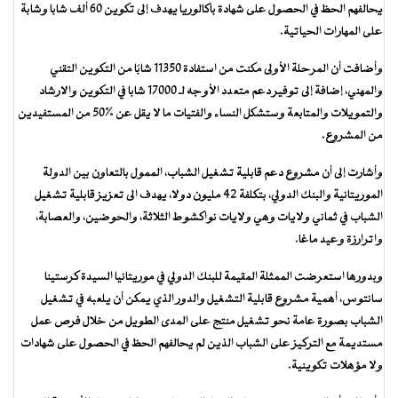
يحالفهم الحظ في الحصول على شهادة باكالوريا يهدف إلى تكوين 60 ألف شابا وشابة
على المهارات الحياتية.
وأضافت أن المرحلة الأولى مكنت من استفادة 11350 شابًا من التكوين التقني
والمهني، إضافة إلى توفير دعم متعدد الأوجه لـ 17000 شابا في التكوين والارشاد
والتمويلات والمتابعة وستشكل النساء والفتيات ما لا يقل عن %50 من المستفيدين
من المشروع.
وأشارت إلى أن مشروع دعم قابلية تشغيل الشباب، الممول بالتعاون بين الدولة
الموريتانية والبنك الدولي، بتكلفة 42 مليون دولا، يهدف الى تعزيز قابلية تشغيل
الشباب في ثماني ولايات وهي ولايات نواكشوط الثلاثة، والحوضين، والعصابة،
واترارزة وعيد ماغا.
وبدورها استعرضت الممثلة المقيمة للبنك الدولي في موريتانيا السيدة كرستينا
سانتوس، أهمية مشروع قابلية التشغيل والدور الذي يمكن أن يلعبه في تشغيل
الشباب بصورة عامة نحو تشغيل منتج على المدى الطويل من خلال فرص عمل
مستديمة مع التركيز على الشباب الذين لم يحالفهم الحظ في الحصول على شهادات
ولا مؤهلات تكوينية.