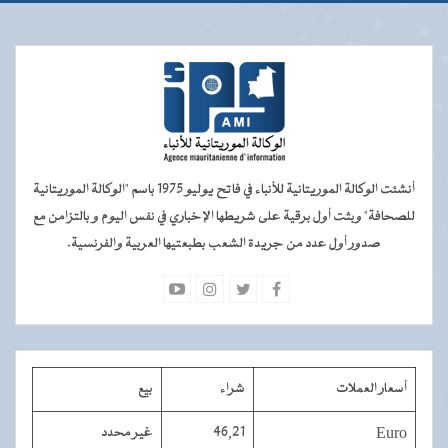
أنشئت الوكالة الموريتانية للأنباء في فاتح يوليو 1975 باسم "الوكالة الموريتانية
للصحافة" وبثت أول برقية على شريطها الإخباري في نفس اليوم و بالتزامن مع
صدور أول عدد من جريدة الشعب بطبعتيها العربية والفرنسية.
أسعار العملات
شراء
بيع
Euro
46,21
غير محدد