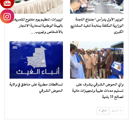
الوزير الأول يترأس اجتماع اللجنة
ازويرات: تنظيم يوم مفتوح للتعريف
الوزارية المكلفة بمتابعة تنفيذ المشاريع
بالهيئة الوطنية لمحاربة الاتجار
الكبرى
بالأشخاص وتهريب…
والي الحوض الشرقي يشرف على
تساقطات مطرية على مناطق في ولاية
تسليم معدات طبية وتجهيزات مائية
الحوض الشرقي
لصالح 15 بلدية
السابق
التالي