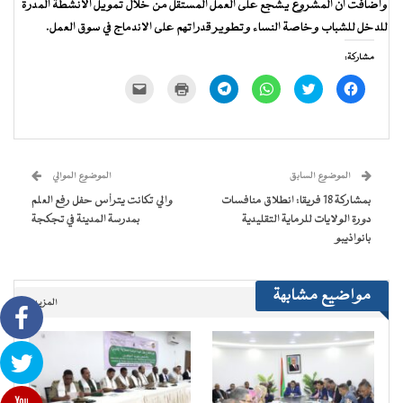
وأضافت أن المشروع يشجع على العمل المستقل من خلال تمويل الأنشطة المدرة
للدخل للشباب وخاصة النساء وتطوير قدراتهم على الاندماج في سوق العمل.
مشاركة:
انقر
اضغط
انقر
انقر
اضغط
النقر
للمشاركة
للمشاركة
للمشاركة
للمشاركة
للطباعة
لإرسال
على
على
على
على
(فتح
رابط
فيسبوك
تويتر
WhatsApp
Telegram
في
عبر
(فتح
(فتح
(فتح
(فتح
نافذة
البريد
في
في
في
في
جديدة)
الإلكتروني
نافذة
نافذة
نافذة
نافذة
إلى
جديدة)
جديدة)
جديدة)
جديدة)
صديق
(فتح
الموضوع السابق
الموضوع الموالي
في
نافذة
بمشاركة 18 فريقا: انطلاق منافسات
والي تكانت يترأس حفل رفع العلم
جديدة)
دورة الولايات للرماية التقليدية
بمدرسة المدينة في تجكجة
بانواذيبو
مواضيع مشابهة
المزيد..