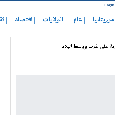
Englis
 موريتانيا
| عام
| الولايات
| اقتصاد
| ثق
ربة على غرب ووسط البلاد