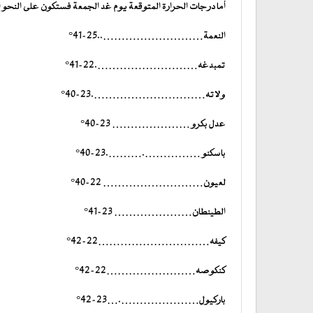
أما درجات الحرارة المتوقعة يوم غد الجمعة فستكون على النحو ال
النعمة………………………..25-41°
تمبدغه……………………….22-41°
ولاته………………………….23-40°
عدل بكرو ………………… 23-40°
باسكنو …………….……….23-40°
لعيون……………………… 22-40°
الطينطان………………… 23-41°
كيفه…………………………22-42°
كنكوصه……………………22-42°
باركيول………………….…23-42°