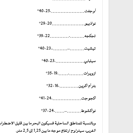
أوجفت………………….25-40°
نواذيبو…………………20-29°
تجكجه……….…………22-39°
تيشيت………..………..23-40°
سيلبابي……………….23-40°
ازويرات……….…….19-35°
بئر أم اكرين………….16-32°
اكجوجت……………….24-41°
نواكشوط………..…….24-37°
وبالنسبة للمناطق الساحلية فسيكون البحر ما بين قليل الاضط
الغربي، سيتراوح ارتفاع موجه ما بين 1,25 إلى 2,5 متر.