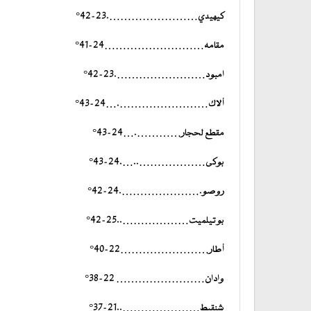
كيهيدي…………………….23-42°
مقامه………………………24-41°
امبود…………………….23-42°
ألاك…………………….…24-43°
مقطع لحجار………….…24-43°
بوكى………………..….24-43°
روصو.………………….24-42°
بوتيلميت………………..25-42°
أطار……………………22-40°
وادان…………………… 22-38°
شنقيط…………………..21-37°