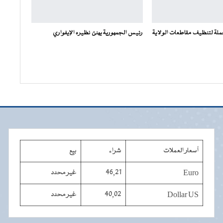
ملة لتنظيف مقاطعات الولاية
رئيس الجمهورية يهنئ نظيره الإيفواري
أسعار العملات
شراء
بيع
Euro
46,21
غير محدد
Dollar US
40,02
غير محدد