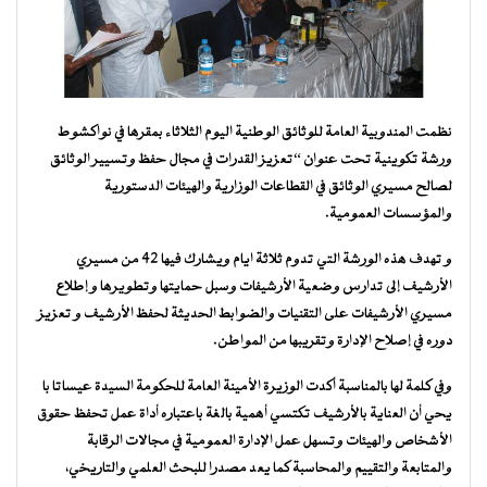
نظمت المندوبية العامة للوثائق الوطنية اليوم الثلاثاء بمقرها في نواكشوط
ورشة تكوينية تحت عنوان “تعزيز القدرات في مجال حفظ وتسيير الوثائق
لصالح مسيري الوثائق في القطاعات الوزارية والهيئات الدستورية
والمؤسسات العمومية.
و تهدف هذه الورشة التي تدوم ثلاثة ايام ويشارك فيها 42 من مسيري
الأرشيف إلى تدارس وضعية الأرشيفات وسبل حمايتها وتطويرها و إطلاع
مسيري الأرشيفات على التقنيات والضوابط الحديثة لحفظ الأرشيف و تعزيز
دوره في إصلاح الإدارة وتقريبها من المواطن.
وفي كلمة لها بالمناسبة أكدت الوزيرة الأمينة العامة للحكومة السيدة عيساتا با
يحي أن العناية بالأرشيف تكتسي أهمية بالغة باعتباره أداة عمل تحفظ حقوق
الأشخاص والهيئات وتسهل عمل الإدارة العمومية في مجالات الرقابة
والمتابعة والتقييم والمحاسبة كما يعد مصدرا للبحث العلمي والتاريخي،