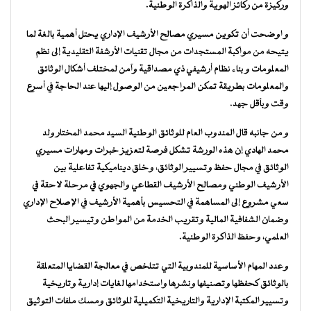
وركيزة من ركائز الهوية والذاكرة الوطنية.
و اوضحت أن تكوين مسيري مصالح الأرشيف الإداري يحتل أهمية بالغة لما
يتيحه من مواكبة المستجدات من مجال تقنيات الأرشفة التقليدية إلى نظم
المعلومات و بناء نظام أرشيفي ذي مصداقية وآمن لمختلف أشكال الوثائق
والمعلومات بطريقة تمكن المراجعين من الوصول إليها عند الحاجة في أسرع
وقت وبأقل جهد.
و من جانبه قال المندوب العام للوثائق الوطنية السيد محمد المختار ولد
محمد الهادي إن هذه الورشة تشكل فرصة لتعزيز خبرات ومهارات مسيري
الوثائق في مجال حفظ وتسيير الوثائق، وخلق ديناميكية تفاعلية بين
الأرشيف الوطني ومصالح الأرشيف القطاعي والجهوي في مرحلة لاحقة في
سعي مشروع إلى المساهمة في التحسيس بأهمية الأرشيف في الإصلاح الإداري
وضمان الشفافية المالية وتقريب الخدمة من المواطن وتيسير البحث
العلمي، وحفظ الذاكرة الوطنية.
وعدد المهام الأساسية للمندوبية التي تتلخص في معالجة القضايا المتعلقة
بالوثائق كحفظها وتصنيفها ونشرها واستخدامها لغايات إدارية وتاريخية
وتسيير المكتبة الإدارية والتاريخية التكميلية للوثائق ومسك ملفات التوثيق