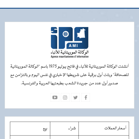
أنشئت الوكالة الموريتانية للأنباء في فاتح يوليو 1975 باسم "الوكالة الموريتانية
للصحافة" وبثت أول برقية على شريطها الإخباري في نفس اليوم و بالتزامن مع
صدور أول عدد من جريدة الشعب بطبعتيها العربية والفرنسية.
أسعار العملات
شراء
بيع