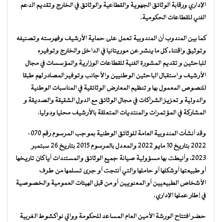
الإداري ورقابة الوثائق الجهوية والقطاعية والوثائق في الخارج وتقديم الدعم
الفني للقطاعات الحكومية.
كما بين المندوب أن المندوبية تعمل على حماية الأرشيف وفهرسته وتصنيفه
وتوثيق واقتناء كل ما ينشر عن موريتانيا في الداخل والخارج وتوفيره
للباحثين و تقديم المشورة الفنية للقطاعات الوزارية والمؤسسات في مجال
الأرشيف و استقبال الباحثين الوطنيين والأجانب وتوفير المصادر لهم طبقا
للنصوص المعمول بها و تنظيم المعارض الوثائقية في المناسبات الوطنية
والدولية و تعزيز الشراكات في مجال الوثائق مع الدول الشقيقة والصديقة و
المشاركة في المؤتمرات والمنتديات المتعلقة بالأرشيف محليا ودوليا.
وقد أنشأت المندوبية العامة للوثائق الوطنية بموجب المرسوم رقم 070-
2022 بتاريخ 10 مايو 2022 والمعدل بالمرسوم 2015 بتاريخ 26 سبتمبر
2023، وأنيطت بها مسؤولية صيانة جميع الوثائق والمستندات أيا كان تاريخها
أو طبيعتها أوشكلها أو حاملها والتي أنتجت أو جرى تسلمها من طرف
الأشخاص الطبيعيين أو المعنويين أو من قبل الهيئات العمومية والخصوصية
في إطار عملها الإداري.
حضر افتتاح الورشة الأمين العام المساعد للحكومة ووالي نواكشوط الغربية