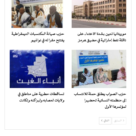
موريتانيا تدين بشدة الاعتداء على
حزب صيانة المكتسبات الديمقراطية
ناقلة نفط إماراتية في مضيق هرمز
يفتتح مقرا له في نواذيبو
حزب الصواب يطلق حملة للانتساب
تساقطات مطرية على مناطق في
إلى منظمته النسائية تحضيرا
ولايات لعصابه ولبراكنه وتكانت
لمؤتمرها الأول
السابق
التالي