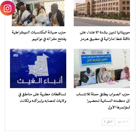
موريتانيا تدين بشدة الاعتداء على
حزب صيانة المكتسبات الديمقراطية
ناقلة نفط إماراتية في مضيق هرمز
يفتتح مقرا له في نواذيبو
حزب الصواب يطلق حملة للانتساب
تساقطات مطرية على مناطق في
إلى منظمته النسائية تحضيرا
ولايات لعصابه ولبراكنه وتكانت
لمؤتمرها الأول
السابق
التالي