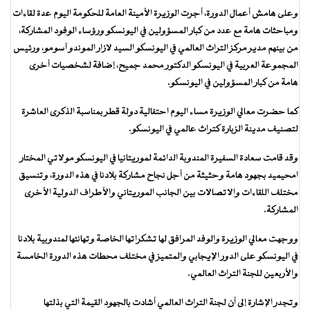
وعلى هامش أعمال الدورة، أجرت الوزيرة الأمينة العامة للحكومة اليوم عدة لقاءات
ومباحثات هامة مع عدد من كبار المسؤولين في اليونسكو ورؤساء الوفود المشاركة،
من بينهم مدير مركز التراث العالمي في اليونسكو السيد لازار الموندو آسومو، ورئيس
المجموعة العربية في اليونسكو الدكتور محمد جميح، إضافة لشخصيات أخرى
هامة من كبار المسؤولين في اليونسكو.
كما حضرت معالي الوزيرة مساء اليوم احتفالية دولة قطر بمناسبة الذكرى العاشرة
لتصنيف مدينة الزبارة كتراث عالمي في اليونسكو.
وقد قامت سعادة السفيرة المندوبة الدائمة لموريتانيا في اليونسكو مولاتي المختار
امحيميد بجهود هامة وحثيثة من أجل نجاح مشاركة بلادنا في هذه الدورة، وتنسيق
مختلف اللقاءات والاتصالات بين الجانب الموريتاني والأطراف الدولية الأخرى
المشاركة.
ووجهت معالي الوزيرة والوفد المرافق لها تشكراتها الخاصة وتهانئها لمندوبية بلادنا
في اليونسكو على الدور الإيجابي والمتميز في مختلف محطات هذه الدورة الخامسة
والأربعين للجنة التراث العالمي.
وتجدر الإشارة إلى أن لجنة التراث العالمي أشادت بالجهود القيمة التي بذلتها