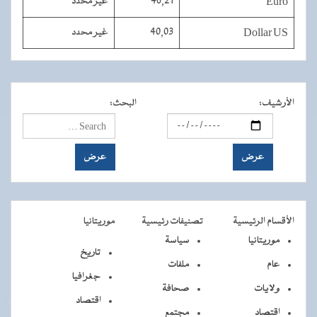
Euro
46,21
غير محدد
Dollar US
40,03
غير محدد
الأرشيف
:
البحث
:
الأقسام الرئيسية
تصنيفات رئيسية
موريتانيا
موريتانيا
سياسة
تاريخ
عام
ملفات
جغرافيا
ولايات
صحافة
اقتصاد
اقتصاد
مجتمع