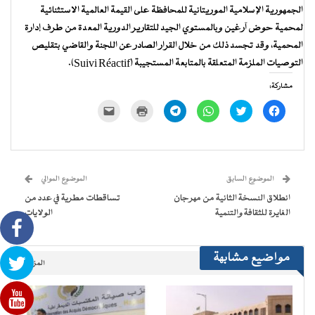
الجمهورية الإسلامية الموريتانية للمحافظة على القيمة العالمية الاستثنائية
لمحمية حوض آرغين وبالمستوي الجيد للتقارير الدورية المعدة من طرف إدارة
المحمية، وقد تجسد ذلك من خلال القرار الصادر عن اللجنة والقاضي بتقليص
التوصيات الملزمة المتعلقة بالمتابعة المستجيبة (Suivi Réactif).
مشاركة:
انقر
اضغط
انقر
انقر
اضغط
النقر
للمشاركة
للمشاركة
للمشاركة
للمشاركة
للطباعة
لإرسال
على
على
على
على
(فتح
رابط
فيسبوك
تويتر
WhatsApp
Telegram
في
عبر
(فتح
(فتح
(فتح
(فتح
نافذة
البريد
في
في
في
في
جديدة)
الإلكتروني
نافذة
نافذة
نافذة
نافذة
إلى
جديدة)
جديدة)
جديدة)
جديدة)
صديق
(فتح
الموضوع السابق
الموضوع الموالي
في
نافذة
انطلاق النسخة الثانية من مهرجان
تساقطات مطرية في عدد من
جديدة)
الغايرة للثقافة والتنمية
الولايات
مواضيع مشابهة
المزيد..