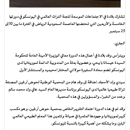
تشارك بلادنا في الاجتماعات الموسعة للجنة التراث العالمي في اليونسكو في دورتها
الخامسة والأربعين التي تحتضنها العاصمة السعودية الرياض في الفترة ما بين 10إلى
25 سبتمبر
الجاري.
ويترأس وفد بلادنا في أعمال هذه الدورة معالي الوزيرة الأمينة العامة للحكومة
السيدة عيساتا با يحي، وعضوية بعثة من المندوبية الدائمة لموريتانيا لدى
اليونسكو تضم سعادة السفيرة مولاتي المختار امحيميد والمستشار الأول
سيدي ولد الأمجاد، إضافة إلى وفد هام من المحمية الوطنية لحوض آرغين المصنفة
تراثا طبيعيا عالميا لدى اليونسكو برئاسة مديرها العام السيد عالي ولد محمد سالم
وعدد من الخبراء والمسؤولين في هذه المحمية.
وقد تم في هذه الدورة اعتماد التقرير الخاص بمحمية حوض آرغين، و هو مكسب
كبير لموريتانيا وجهودها المثمرة في صيانة وتثمين هذا المعلم الطبيعي العالمي
البارز، وما يشكله من أهمية كبيرة بالنسبة لليونسكو.