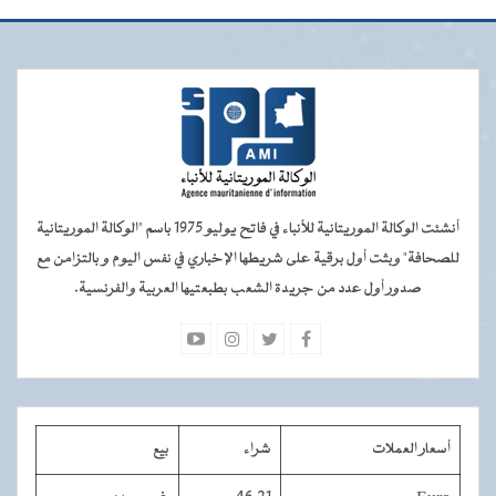
أنشئت الوكالة الموريتانية للأنباء في فاتح يوليو 1975 باسم "الوكالة الموريتانية
للصحافة" وبثت أول برقية على شريطها الإخباري في نفس اليوم و بالتزامن مع
صدور أول عدد من جريدة الشعب بطبعتيها العربية والفرنسية.
أسعار العملات
شراء
بيع