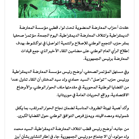
عقدت أحزاب المعارضة المنضوية تحت لواء قطبي مؤسسة المعارضة
الديمقراطية وائتلاف المعارضة الديمقراطية، اليوم الجمعة، مؤتمرا صحفيا
بمقر حزب التجمع الوطني للإصلاح والتنمية (تواصل) في نواكشوط، بهدف
إطلاع الرأي العام الوطني على مضامين اللقاء الأخير الذي جمع قيادات
المعارضة برئيس الجمهورية.
وفي مستهل المؤتمر الصحفي، أوضح رئيس مؤسسة المعارضة الديمقراطية
ورئيس حزب “تواصل”، السيد حمادي ولد سيد المختار، أن اللقاء تناول عددا
من القضايا الوطنية المحورية، في مقدمتها ملف الحوار الوطني، والأوضاع
الاقتصادية، وواقع الحريات العامة في موريتانيا.
وأكد أهمية تهيئة الظروف المناسبة لضمان نجاح الحوار المرتقب، بما يكفل
شموليته ومصداقيته، ويعزز فرص التوافق الوطني حول القضايا الكبرى.
من جانبه، أوضح رئيس قطب ائتلاف المعارضة الديمقراطية، السيد محمد
ولد مولود، أن الاجتماع مع رئيس الجمهورية جاء في إطار التشاور بشأن أبرز