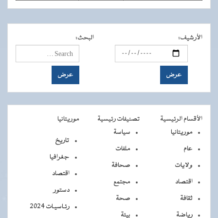
الأرشيف
:
البحث
:
الأقسام الرئيسية
تصنيفات رئيسية
موريتانيا
موريتانيا
سياسة
تاريخ
عام
ملفات
جغرافيا
ولايات
صحافة
اقتصاد
اقتصاد
مجتمع
دستور
ثقافة
صحة
رئـاسيـات 2024
رياضة
بيئة