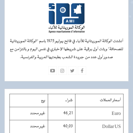
أنشئت الوكالة الموريتانية للأنباء في فاتح يوليو 1975 باسم "الوكالة الموريتانية
للصحافة" وبثت أول برقية على شريطها الإخباري في نفس اليوم و بالتزامن مع
صدور أول عدد من جريدة الشعب بطبعتيها العربية والفرنسية.
أسعار العملات
شراء
بيع
Euro
46,21
غير محدد
Dollar US
40,03
غير محدد