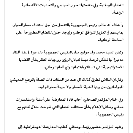
القضايا الوطنية، وفي مقدمتها الحوار السياسي والتحديات الاقتصادية
الراهنة.
وأضاف أنه طالب رئيس الجمهورية بالتدخل من أجل استئناف مسار الحوار،
بما يسهم في تعزيز التوافق الوطني وإيجاد حلول للقضايا المطروحة على
الساحة الوطنية.
وثمّن السيد محمد ولد مولود مبادرة رئيس الجمهورية بالدعوة إلى هذا اللقاء،
معتبرا أنها تشكل فرصة مهمة لتبادل الرؤى ووجهات النظر بشأن القضايا
الاستراتيجية التي تستأثر باهتمام الرأي العام الوطني.
وقال إن النقاش تطرق كذلك إلى عدد من الملفات ذات الصلة بالوضع المعيشي
للمواطنين، من بينها قضية الأسعار، ولا سيما أسعار الوقود.
وفي ختام المؤتمر الصحفي، أجاب قادة المعارضة على أسئلة واستفسارات
ممثلي وسائل الإعلام بشأن مختلف القضايا التي طُرحت خلال لقائهم مع
رئيس الجمهورية.
وشهد المؤتمر حضور رؤساء وممثلي أقطاب المعارضة الديمقراطية، إلى