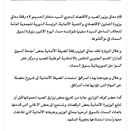
قام معالى وزير الصيد والاقتصاد البحري السيد مختار الحسينو لام رفقة معالي
وزيرة التعاون الاقتصادي والتنمية الألمانية، الرئيسة الدورية للجمعية العامة
لتحالف الساحل السيدة سفينيا شولتسه مساء اليوم الإثنين بزيارة لسوق
السمك في نواكشوط .
وخلال الزيارة تفقد معالي الوزير رفقة الضيفة الألمانية بعض أجنحة السوق
كما زارا القسم الجنوبي الخاص بالاتحادية الوطنية للصيد و مركز خفر
السواحل الموريتانية بسوق السمك.
وخلال وجودهما بهذه المرافق استمعت الضيفة الألمانية إلى شروح مفصلة
عن المهام التى تؤديها هذه المرافق.
كما حضر الوفد الوزاري جانبا من تفريغ بعض زوارق الصيد لحمولتها قبل أن
تتابع الوزيرة الألمانية بعض الرقصات وتستمع إلى بعض الآغاني التى قدمتها
بائعات السمك بالسوق ترحيبا بمعالي الوزير وضيفته الألمانية التي تفاعلت
معها وأبدت استمتاعها بعفوية المشهد.