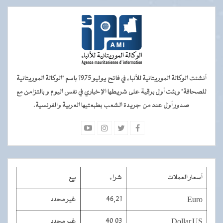
أنشئت الوكالة الموريتانية للأنباء في فاتح يوليو 1975 باسم "الوكالة الموريتانية
للصحافة" وبثت أول برقية على شريطها الإخباري في نفس اليوم و بالتزامن مع
صدور أول عدد من جريدة الشعب بطبعتيها العربية والفرنسية.
أسعار العملات
شراء
بيع
Euro
46,21
غير محدد
Dollar US
40,03
غير محدد