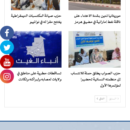
موريتانيا تدين بشدة الاعتداء على
حزب صيانة المكتسبات الديمقراطية
ناقلة نفط إماراتية في مضيق هرمز
يفتتح مقرا له في نواذيبو
حزب الصواب يطلق حملة للانتساب
تساقطات مطرية على مناطق في
إلى منظمته النسائية تحضيرا
ولايات لعصابه ولبراكنه وتكانت
لمؤتمرها الأول
السابق
التالي