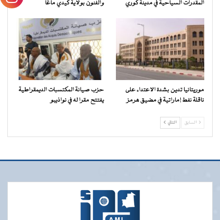
المقدرات السياحية في مدينة كوري
والفنون بولاية كيدي ماغا
موريتانيا تدين بشدة الاعتداء على
حزب صيانة المكتسبات الديمقراطية
ناقلة نفط إماراتية في مضيق هرمز
يفتتح مقرا له في نواذيبو
السابق
التالي