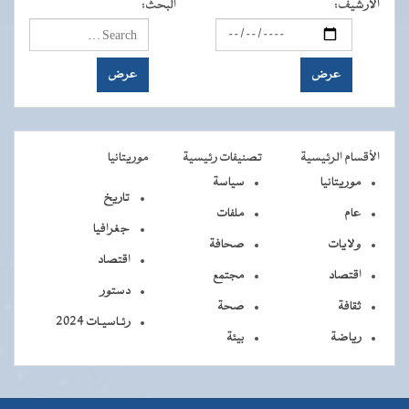
الأرشيف
:
البحث
:
الأقسام الرئيسية
تصنيفات رئيسية
موريتانيا
موريتانيا
سياسة
تاريخ
عام
ملفات
جغرافيا
ولايات
صحافة
اقتصاد
اقتصاد
مجتمع
دستور
ثقافة
صحة
رئـاسيـات 2024
رياضة
بيئة