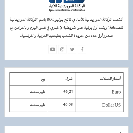
أنشئت الوكالة الموريتانية للأنباء في فاتح يوليو 1975 باسم "الوكالة الموريتانية
للصحافة" وبثت أول برقية على شريطها الإخباري في نفس اليوم و بالتزامن مع
صدور أول عدد من جريدة الشعب بطبعتيها العربية والفرنسية.
أسعار العملات
شراء
بيع
Euro
46,21
غير محدد
Dollar US
40,03
غير محدد