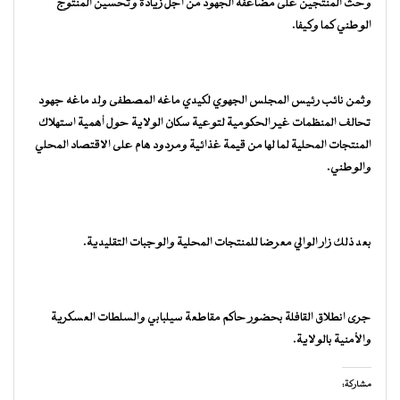
وحث المنتجين على مضاعفة الجهود من أجل زيادة وتحسين المنتوج
الوطني كما وكيفا.
وثمن نائب رئيس المجلس الجهوي لكيدي ماغه المصطفى ولد ماغه جهود
تحالف المنظمات غير الحكومية لتوعية سكان الولاية حول أهمية استهلاك
المنتجات المحلية لما لها من قيمة غذائية ومردود هام على الاقتصاد المحلي
والوطني.
بعد ذلك زار الوالي معرضا للمنتجات المحلية والوجبات التقليدية.
جرى انطلاق القافلة بحضور حاكم مقاطعة سيلبابي والسلطات العسكرية
والأمنية بالولاية.
مشاركة: