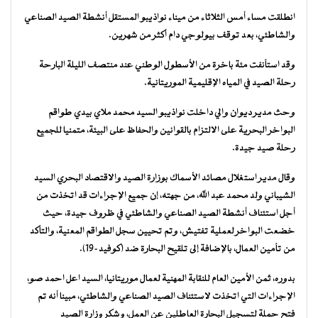
انطلقت مساء أمس الثلاثاء من ميناء نواذيبو المستقل أنشطة الصيد الصناعي
والشاطئي، بعد توقف بيولوجي دام أكثر من شهرين.
وقد استأنفت مئة باخرة من الأسطول الوطني عند منتصف الليلة البارحة
رحلة الصيد في المياه الإقليمية الموريتانية.
وحث مدير ديوان والي داخلت نواذيبو السيد محمد ملاي بيدي طواقم
البواخر البحرية على الالتزام بالقوانين والحفاظ على البيئة، متمنيا للجميع
رحلة صيد جيدة.
وقال مدير استغلال مصائد الأسماك بوزارة الصيد والاقتصاد البحري السيد
الشيباني ولد محمد عبد الله، من جهته، إن جميع الإجراءات قد اتخذت من
أجل استئناف أنشطة الصيد الصناعي والشاطئي في ظروف جيدة، حيث
خضعت البواخر لعملية تفتيش، وتم تحيين سجل الطواقم المعنية، والتأكد
من تأمين العمال، بالإضافة إلى تلقيح البحارة ضد (كوفيد–19).
بدوره، ثمن الأمين العام للنقابة المهنية لعمال موريتانيا، السيد اعل احمد صو،
الإجراءات التي اتخذت لاستئناف الصيد الصناعي والشاطئي، مبينا أنه تم
فتح حملة لتسجيل البحارة العاطلين عن العمل، وشكر وزارة الصيد