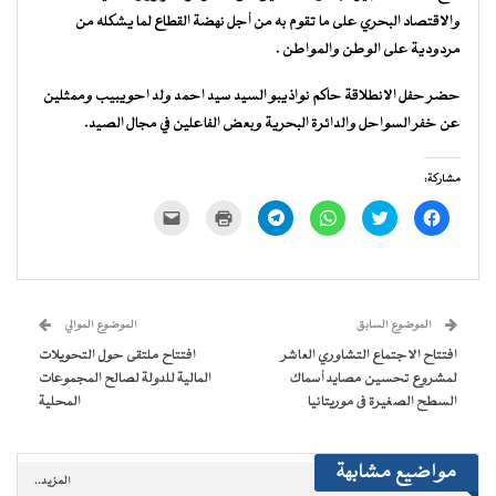
والاقتصاد البحري على ما تقوم به من أجل نهضة القطاع لما يشكله من
مردودية على الوطن والمواطن .
حضر حفل الانطلاقة حاكم نواذيبو السيد سيد احمد ولد احويبيب وممثلين
عن خفر السواحل والدائرة البحرية وبعض الفاعلين في مجال الصيد.
مشاركة:
انقر
اضغط
انقر
انقر
اضغط
النقر
للمشاركة
للمشاركة
للمشاركة
للمشاركة
للطباعة
لإرسال
على
على
على
على
(فتح
رابط
فيسبوك
تويتر
WhatsApp
Telegram
في
عبر
(فتح
(فتح
(فتح
(فتح
نافذة
البريد
في
في
في
في
جديدة)
الإلكتروني
نافذة
نافذة
نافذة
نافذة
إلى
جديدة)
جديدة)
جديدة)
جديدة)
صديق
(فتح
الموضوع السابق
الموضوع الموالي
في
نافذة
افتتاح الاجتماع التشاوري العاشر
افتتاح ملتقى حول التحويلات
جديدة)
لمشروع تحسين مصايد أسماك
المالية للدولة لصالح المجموعات
السطح الصغيرة فى موريتانيا
المحلية
مواضيع مشابهة
المزيد..