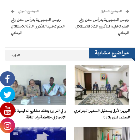
نافذة
نافذة
نافذة
نافذة
إلى
جديدة)
جديدة)
جديدة)
جديدة)
صديق
(فتح
الموضوع السابق
الموضوع الموالي
في
نافذة
رئيس الجمهورية يترأس حفل رفع
رئيس الجمهورية يترأس حفل رفع
جديدة)
العلم تخليدا للذكرى الـ62 للاستقلال
العلم تخليدا للذكرى الـ62 للاستقلال
الوطني
الوطني
مواضيع مشابهة
المزيد..
الوزير الأول يستقبل السفير الجزائري
والي اترارزة يتفقد مشاريع تعليمية قيد
المعتمد لدى بلادنا
الإنجاز في مقاطعة واد الناقة