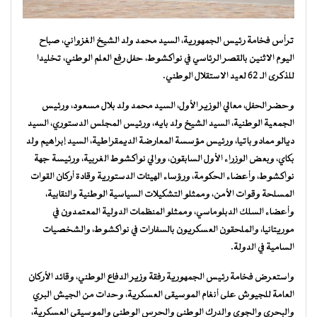
ترأس فخامة رئيس الجمهورية، السيد محمد ولد الشيخ الغزواني، صباح
اليوم الاثنين بالقصر الرئاسي في نواكشوط، حفل رفع العلم الوطني، تخليدا
للذكرى الـ 62 لعيد الاستقلال الوطني.
وحضر الحفل، معالي الوزير الأول، السيد محمد ولد بلال مسعود، ورئيس
الجمعية الوطنية، السيد الشيخ ولد بايه، ورئيس المجلس الدستوري، السيد
ديالو ممادو باتيا، ورئيس مؤسسة المعارضة الديمقراطية، السيد إبراهيم ولد
بكاي، وبعض الوزراء الأول السابقون، ووالي نواكشوط الغربية، ورئيسة جهة
نواكشوط، وأعضاء الحكومة، ورؤساء الهيئات الدستورية وقادة أركان القوات
المسلحة وقوات الأمن، وممثلو التشكيلات السياسية الوطنية والنقابية،
وأعضاء السلك الدبلوماسي، وممثلو المنظمات الدولية المعتمدون في
موريتانيا، والملحقون العسكريون بالسفارات في نواكشوط، والشخصيات
السامية في الدولة.
واستعرض فخامة رئيس الجمهورية رفقة وزير الدفاع الوطني، وقائد الأركان
العامة للجيوش على أنغام الموسيقى العسكرية، وحدات من الجيش البري
والبحري والجوي والدرك الوطني والحرس الوطني والموسيقى العسكرية،