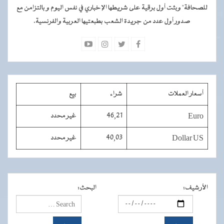
للصحافة" وبثت أول برقية على شريطها الإخباري في نفس اليوم و بالتزامن مع
صدور أول عدد من جريدة الشعب بطبعتيها العربية والفرنسية.
أسعار العملات
شراء
بيع
Euro
46,21
غير محدد
Dollar US
40,03
غير محدد
الأرشيف
:
البحث
: