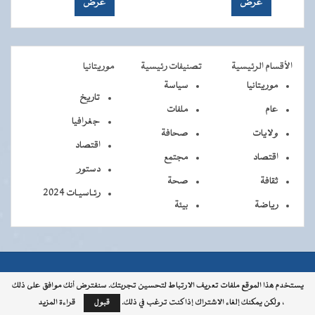
الأقسام الرئيسية
تصنيفات رئيسية
موريتانيا
موريتانيا
سياسة
تاريخ
عام
ملفات
جغرافيا
ولايات
صحافة
اقتصاد
اقتصاد
مجتمع
دستور
ثقافة
صحة
رئـاسيـات 2024
رياضة
بيئة
جميــــع
جميع الحقوق محفوظة © 2026 - الوكالة الموريتانية للأنباء
يستخدم هذا الموقع ملفات تعريف الارتباط لتحسين تجربتك. سنفترض أنك موافق على ذلك
، ولكن يمكنك إلغاء الاشتراك إذا كنت ترغب في ذلك.
قبول
قراءة المزيد