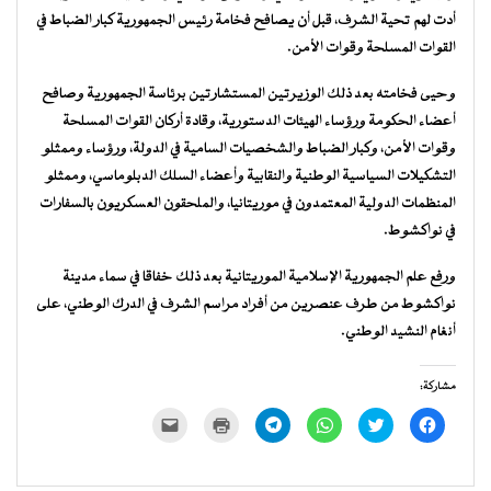
أدت لهم تحية الشرف، قبل أن يصافح فخامة رئيس الجمهورية كبار الضباط في
القوات المسلحة وقوات الأمن.
وحيى فخامته بعد ذلك الوزيرتين المستشارتين برئاسة الجمهورية وصافح
أعضاء الحكومة ورؤساء الهيئات الدستورية، وقادة أركان القوات المسلحة
وقوات الأمن، وكبار الضباط والشخصيات السامية في الدولة، ورؤساء وممثلو
التشكيلات السياسية الوطنية والنقابية وأعضاء السلك الدبلوماسي، وممثلو
المنظمات الدولية المعتمدون في موريتانيا، والملحقون العسكريون بالسفارات
في نواكشوط.
ورفع علم الجمهورية الإسلامية الموريتانية بعد ذلك خفاقا في سماء مدينة
نواكشوط من طرف عنصرين من أفراد مراسم الشرف في الدرك الوطني، على
أنغام النشيد الوطني.
مشاركة:
انقر
اضغط
انقر
انقر
اضغط
النقر
للمشاركة
للمشاركة
للمشاركة
للمشاركة
للطباعة
لإرسال
على
على
على
على
(فتح
رابط
فيسبوك
تويتر
WhatsApp
Telegram
في
عبر
(فتح
(فتح
(فتح
(فتح
نافذة
البريد
في
في
في
في
جديدة)
الإلكتروني