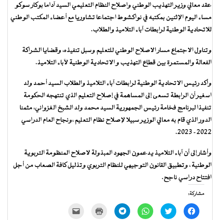
عقد معالي وزير التهذيب الوطني واصلاح النظام التعليمي السيد آداما بوكار سوكو
مساء اليوم الإثنين بمكتبه في نواكشوط اجتماعا تشاوريا مع أعضاء المكتب الوطني
للاتحادية الوطنية لرابطات آباء التلاميذ والطلاب.
وتناول الاجتماع مسار الاصلاح الوطني للتعليم وسبل تنفيذه، وقضايا الشراكة
الفعالة والمستمرة بين قطاع التهذيب و الاتحادية الوطنية لآباء التلاميذ.
وأكد رئيس الاتحادية الوطنية لرابطات آباء التلاميذ والطلاب السيد أحمد ولد
اسغير أن الرابطة تسعى إلى المساهمة في إصلاح التعليم الذي تنتهجه الحكومة
تنفيذا لبرنامج فخامة رئيس الجمهورية السيد محمد ولد الشبخ الغزواني، مثمنا
الدور الذي قام به معالي الوزير سبيلا لإصلاح نظام التعليم ،ونجاح العام الدراسي
2022- 2023.
وأشار إلى أن آباء التلاميذ يدعمون الجهود المبذولة لاصلاح المنظومة التربوية
الوطنية ، وتطبيق القانون التوجيهي للنظام التربوي وتذليل كافة الصعاب من أجل
افتتاح دراسي ناجح.
مشاركة:
انقر
اضغط
انقر
انقر
اضغط
النقر
للمشاركة
للمشاركة
للمشاركة
للمشاركة
للطباعة
لإرسال