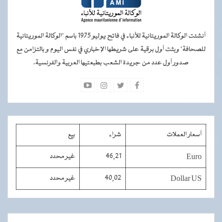
أنشئت الوكالة الموريتانية للأنباء في فاتح يوليو 1975 باسم "الوكالة الموريتانية
للصحافة" وبثت أول برقية على شريطها الإخباري في نفس اليوم و بالتزامن مع
صدور أول عدد من جريدة الشعب بطبعتيها العربية والفرنسية.
أسعار العملات
شراء
بيع
Euro
46,21
غير محدد
Dollar US
40,02
غير محدد