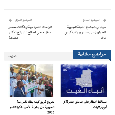
على
على
على
على
(فتح
رابط
فيسبوك
تويتر
WhatsApp
Telegram
في
عبر
(فتح
(فتح
(فتح
(فتح
نافذة
البريد
في
في
في
في
جديدة)
الإلكتروني
نافذة
نافذة
نافذة
نافذة
إلى
جديدة)
جديدة)
جديدة)
جديدة)
صديق
(فتح
الموضوع السابق
الموضوع الموالي
في
نافذة
سيلبابي: اجتماع اللجنة الجهوية
الواحات النموذجية في تكَانت مصدر
جديدة)
للطوارئ على مستوى ولاية كيدي
دخل محلي لصالح الشرائح الأكثر
ماغا
هشاشة
مواضيع مشابهة
المزيد..
تساقط أمطار على مناطق متفرقة في
تتويج فريق كيفه بطلا للمرحلة
أربع ولايات
الجهوية من بطولة الأحياء لكرة القدم
2026