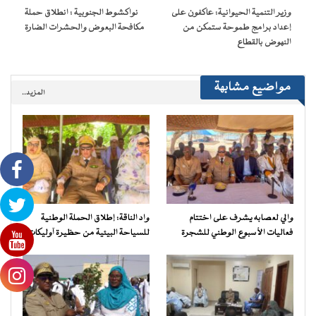
نافذة
وزير التنمية الحيوانية: عاكفون على
نواكشوط الجنوبية : انطلاق حملة
جديدة)
إعداد برامج طموحة ستمكن من
مكافحة البعوض والحشرات الضارة
النهوض بالقطاع
مواضيع مشابهة
المزيد..
والي لعصابه يشرف على اختتام
واد الناقة: إطلاق الحملة الوطنية
فعاليات الأسبوع الوطني للشجرة
للسياحة البيئية من حظيرة آوليكات