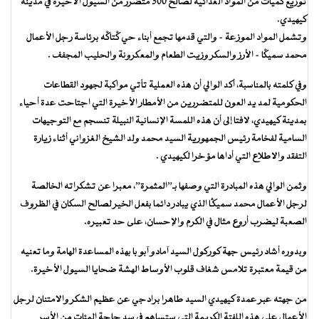
توزيع كميات من المواد الغذائية لصالح 300 متضرر من السيول الأخيرة في مدينة
كيهيدي.
وتشمل المواد الموزعة – والتي قدمها تجمع أبناء حي كّْتاكّْه برئاسة رجل الأعمال
محمد سميكّْا – الأرز والسكر وزيت الطعام والمعكرونة والحليب المجفف .
وفي كلمته بالمناسبة، أكد الوالي أن هذه العملية تأتي مواكبة لجهود القطاعات
الحكومية لمد يد العون للمتضررين من الأمطار الأخيرة التي اجتاحت عدة أحياء
بمدينة كيهيدي، لافتا إلى أن هذه اللمسة الإنسانية النبيلة تنسجم مع التوجيهات
السامية لفخامة رئيس الجمهورية السيد محمد ولد الشيخ الغزواني أثناء زيارة
التفقد والاطلاع التي أداها مؤخرا لكيهيدي .
وثمن الوالي هذه المبادرة التي وصفها بـ”المثمرة”، معبرا عن تشكراته الخالصة
لرجل الأعمال محمد سميگا الذي يبادر دائما بفعل الخير لصالح السكان في الظروف
الصعبة ليضرب أروع مثال في الكرم والإحسان، على حد تعبيره.
وبدوره أشاد رئيس جهة كوركول السيد آمادو آبو با بهذه المساعدة الهامة وما تعنيه
من قيمة معتبرة تلامس شغاف قلوب الأوساط الهشة ضحايا السيول الأخيرة.
من جهته عبر عمدة كيهيدي السيد طاهرا برادجي عن عظيم الشكر والامتنان لرجل
الأعمال على هذه اللفتة الكريمة التي ستساهم في سد حاجة المئات من الأسر