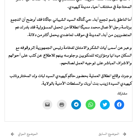
المحتاجة في مختلف أحياء مدينة كيهيدي.
أما الناطق باسم تجمع أبناء حي كّْتاكّْه السيد الشيباني جاكّْانا فقد أوضح أن التجمع
برئاسة رجل الأعمال محمد سميكّْا انطلاقا من تحمل المسؤولية فقد بادر لدعم
المتضررين من أبناء المدينة في موقف تعاضدي يحمل أكثر من دلالة.
وعبر عن أسمى آيات الشكر والامتنان لفخامة رئيس الجمهورية إثر وقوفه مع
السكان ميدانيا ومؤازرته للمنكوبين وجلوسه بينهم للاطلاع عن كثب على أحوالهم
والاشراف المباشر على توجيه العمل لصالحهم.
وجرت وقائع انطلاق العملية بحضور حاكم كيهيدي السيد لبات ولد المختار ونائب
كيهيدي السيدة زينب بنت أوبك والسلطات الأمنية بالولاية.
مشاركة:
انقر
اضغط
انقر
انقر
اضغط
النقر
للمشاركة
للمشاركة
للمشاركة
للمشاركة
للطباعة
لإرسال
على
على
على
على
(فتح
رابط
فيسبوك
تويتر
WhatsApp
Telegram
في
عبر
(فتح
(فتح
(فتح
(فتح
نافذة
البريد
في
في
في
في
جديدة)
الإلكتروني
نافذة
نافذة
نافذة
نافذة
إلى
جديدة)
جديدة)
جديدة)
جديدة)
صديق
(فتح
الموضوع السابق
الموضوع الموالي
في