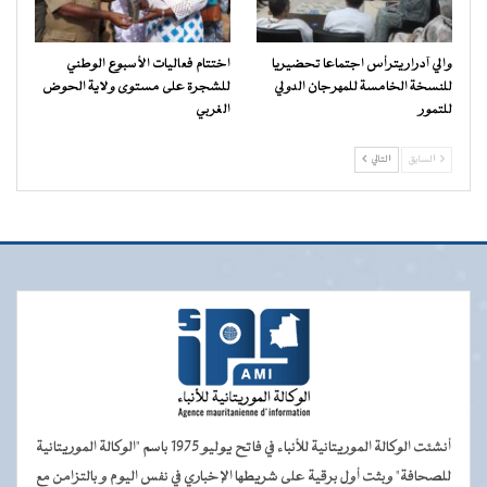
والي آدرار يترأس اجتماعا تحضيريا
اختتام فعاليات الأسبوع الوطني
للنسخة الخامسة للمهرجان الدولي
للشجرة على مستوى ولاية الحوض
للتمور
الغربي
السابق
التالي
أنشئت الوكالة الموريتانية للأنباء في فاتح يوليو 1975 باسم "الوكالة الموريتانية
للصحافة" وبثت أول برقية على شريطها الإخباري في نفس اليوم و بالتزامن مع