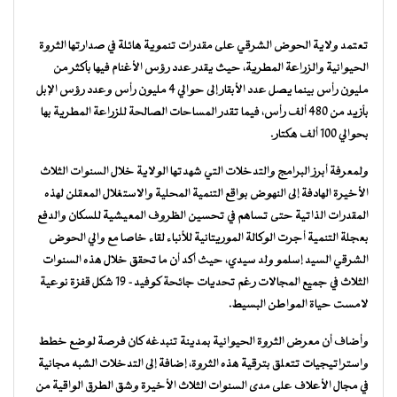
تعتمد ولاية الحوض الشرقي على مقدرات تنموية هائلة في صدارتها الثروة
الحيوانية والزراعة المطرية، حيث يقدر عدد رؤس الأغنام فيها بأكثر من
مليون رأس بينما يصل عدد الأبقار إلى حوالي 4 مليون رأس وعدد رؤس الإبل
بأزيد من 480 ألف رأس، فيما تقدر المساحات الصالحة للزراعة المطرية بها
بحوالي 100 ألف هكتار.
ولمعرفة أبرز البرامج والتدخلات التي شهدتها الولاية خلال السنوات الثلاث
الأخيرة الهادفة إلى النهوض بواقع التنمية المحلية والاستغلال المعقلن لهذه
المقدرات الذاتية حتى تساهم في تحسين الظروف المعيشية للسكان والدفع
بعجلة التنمية أجرت الوكالة الموريتانية للأنباء لقاء خاصا مع والي الحوض
الشرقي السيد إسلمو ولد سيدي، حيث أكد أن ما تحقق خلال هذه السنوات
الثلاث في جميع المجالات رغم تحديات جائحة كوفيد- 19 شكل قفزة نوعية
لامست حياة المواطن البسيط.
وأضاف أن معرض الثروة الحيوانية بمدينة تنبدغه كان فرصة لوضع خطط
واستراتيجيات تتعلق بترقية هذه الثروة، إضافة إلى التدخلات الشبه مجانية
في مجال الأعلاف على مدى السنوات الثلاث الأخيرة وشق الطرق الواقية من