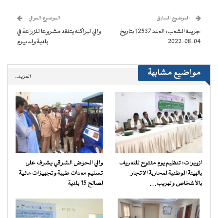
نافذة
نافذة
نافذة
نافذة
إلى
جديدة)
جديدة)
جديدة)
جديدة)
صديق
(فتح
الموضوع السابق
الموضوع الموالي
في
نافذة
جريدة الشعب: العدد 12537 بتاريخ
والي لبراكنه يتفقد مشروعا للزراعة في
جديدة)
04-08-2022
بلدية ولد بيرم
مواضيع مشابهة
المزيد..
ازويرات: تنظيم يوم مفتوح للتعريف
والي الحوض الشرقي يشرف على
بالهيئة الوطنية لمحاربة الاتجار
تسليم معدات طبية وتجهيزات مائية
بالأشخاص وتهريب…
لصالح 15 بلدية