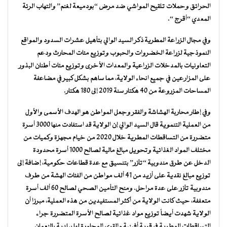
الحرائق وحملات تلقيح المواشي ضد مرض “بودميعة لغنم” والتهاب الرئة
المعدي “أقرج “.
وفي مجال الزراعة المطرية ذكر السيد الوالي بتأهيل عشرات السدود والمواقع
النموذجية لزراعة الخضروات والحبوب وتوزيع مئات المحارث ودعم
التعاونيات بالمدخلات الزراعية والمعدات الأخرى وتوزيع مئات أطنان البذور
على المزارعين في جميع انحاء الولاية، مما ساهم بشكل كبير في مضاعفة
المساحات المزروعة من 40 هكتار سنة 2019 إلى 180 هكتار.
وفي إطار محاربة الهشاشة والفقر وجعل المواطن هو الهدف الأسمى والأول
من العملية التنموية قال السيد الوالي إن الولاية قد استفادت منها 3000 أسرة
متضررة من التساقطات المطرية خلال 2020 من خيام مجهزة وكميات من
مختلف المواد الغذائية وتحويل مبالغ مالية لصالح 1000 أسرة محدودة
الدخل عن طرق مندوبية “تآزر” بتنسيق مع عدة قطاعات حكومية، إضافة إلى
توزيع مبالغ نقدية على أزيد من 41 ألف مواطن من الفئات الهشة من طرف
مندوبية تآزر على عدة مراحل. ومنح التأمين الصحي لصالح 60 ألف أسرة
متعففة، حيث كانت الولاية من أكثر المستفيدين من هذه العملية، مبرزا أن
الولاية شهدت أيضاً توزيع مواد غذائية لصالح الأسرة المتضررة جراء
التساقطات المطرية في قرية أفينية والقري المجاورة لها ببلدية بالنعمان