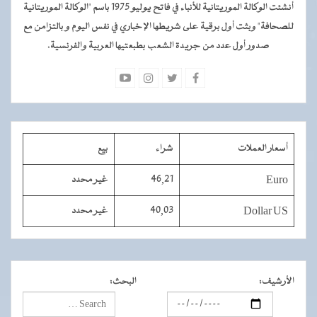
أنشئت الوكالة الموريتانية للأنباء في فاتح يوليو 1975 باسم "الوكالة الموريتانية
للصحافة" وبثت أول برقية على شريطها الإخباري في نفس اليوم و بالتزامن مع
صدور أول عدد من جريدة الشعب بطبعتيها العربية والفرنسية.
أسعار العملات
شراء
بيع
Euro
46,21
غير محدد
Dollar US
40,03
غير محدد
الأرشيف
:
البحث
: