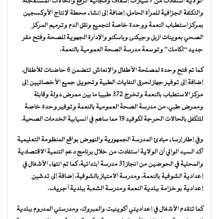
الولاية استفادت من 7 سيارات إسعاف ومجانية الرفع والحالات المستعجلة
والتكلفة الجزافية للمرأة الحامل، إضافة إلى إنشاء محطة لإنتاج الأوكسجين
بمركز استطباب النعمة ووحدة خاصة لتجميع ونقل الدم وترميم المركز
الصحي بعوينات ازبل وجيكنى وباسكنو والإدارة الجهوية للصحة وفتح مقر
جديد “لكامك” وتوسعة مدرسة الصحة العمومية بالنعمة.
كما تم فتح وحدة لمصلحة الأطفال والإنعاش تتضمن 6 حاضنات للأطفال،
إضافة إلى توفير جهاز لحرق النفايات الطبية وتحويل جميع الأخصائيين إلى
مركز الاستطباب بالنعمة وتخرج 372 طبيبا ما بين ممرض دولة وقابلة
وممرض طبي، من مدرسة الصحة العمومية بالنعمة وتوفير وحدة خاصة
للتكفل بالحالات الحرجة لكوفيد 19 مما ساهم في انسيابية الخدمات الصحية.
وفي إطار إرساء مبادئ المدرسة الجمهورية والنهوض بواقع المنظومة التعليمية
أكد السيد الوالي أن الولاية استفادت من خلال برنامج دعم التنمية الاقتصادية
والمحلية في الحوضين من انجاز 31 مدرسة ابتدائية، كما تم انتهاء الأشغال في
إعدادية الشوفية بالنعمة، ومدرسة الامتياز بالشوفية، إضافة إلى تدشين
إعدادية بوخزامة ببلدية النعمة ومدرسة الشعبة ببلدية أجريف.
كما تتقدم الأشغال في إعداديتي آكوينيت والمبروك، ومدرستي المدروم ببلدية