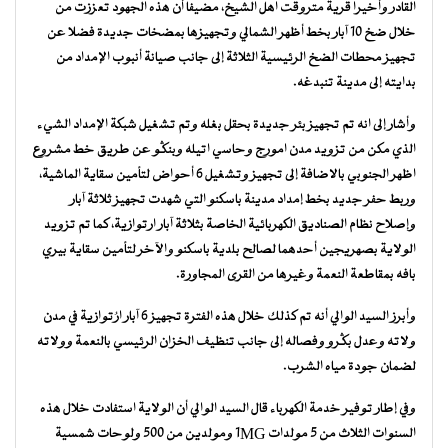
القادر وأخيرا قرية متروقت اهل الشيخ، مضيفا أن هذه الجهود تعززت من
خلال ضخ 10 آبار بخط أظهر الشمالي وتجهيزها بمضخات جديدة فضلا عن
تجهيز محطات الضخ الرئيسية الثلاثة إلى جانب صيانة أنبوب الإمداد من
بدايته إلى مدينة تنبدغه.
وأشار إلى انه تم تجهيز بئر جديدة بحقل بغله وتم تشغيل شبكة الإمداد الشيء
الذي مكن من تزويد مدن امورج وحاسي اتيله وبنگو عن طريق خط مشروع
اظهر الجنوبي بالاضافة إلى تجهيز وتشغيل 6 أحواض لتأمين سقاية الماشية،
وربط حفر جديد بخط إمداد مدينة باسكنو التي شهدت تجهيز ثلاثة آبار
وإصلاح نظام الصناديق الكهربائية الخاصة بثلاثة آبار ارتوازية، كما تم تزويد
الولاية بصهريجين أحدهما لصالح بلدية باسكنو والآخر لتأمين سقاية بيري
بافه بمقاطعة النعمة وغيرها من القرى المجاورة.
وأبرز السيد الوالي أنه تم كذلك خلال هذه الفترة تجهيز 6 آبار ارُتوازية في مدن
ولاته وعدل بگرو وفصاله إلى جانب تنظيف الخزان الرئيسي بالنعمة وولاته
لضمان جودة مياه الشرب.
وفي إطار توفير خدمة الكهرباء قال السيد الوالي أن الولاية استفادت خلال هذه
السنوات الثلاث من 5 مولدات 1MG ومولدين من 500 ولوحات شمسية