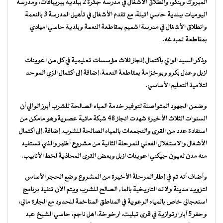
المبروك وبنكو، وانطلاق الأشغال في مدرسة جكرة ٢ ببلدية بيريبافات، ومدرسة
اليوميات ببلدية حاسي اتيلة، مع تقدم الأشغال في تأهيل المدرسة 3 بالنعمة
وانطلاق الأشغال في مدرسة اشميم بمقاطعة النعمة وبلدية حاسي امهادي
بمقاطعة تمبدغه.
وذكر السيد الوالي باكتمال إنجاز ثلاث مؤسسات تعليمية في كل من اعوينات
ازبل وعدل بكرو وبوخزامة بمقاطعة النعمة، إضافة إلى اكتمال الزي الموحد
لتلاميذ التعليم الأساسي.
وضمن الجهود المتواصلة لتوفير خدمة المياه الصالحة للشرب أبرز الوالي أن
السنوات الثلاث الأخيرة شهدت انجاز 48 شبكة مائية عصريةوهو مامكن من
استفادة عدد من القرى والتجمعات بالمياه الصالحة للشرب، إضافة.إلى اكتمال
الأشغال والاستغلال الفعلي للمرحلة الثانية من مشروع أظهر والذي تستفيد
منه مدن لعيون جيكني اعوينات ازبل وبعض القرى المحاذية لخط الأنابيب.
وأضاف أنه تم في إطار المرحلة الأخيرة من المشروع وضع الحجر الأساس
لتزويد مدينة ولاته التاريخية بالماء الصالح للشرب ويتم الآن تنفيذ برنامج
استعجالي خاص بالمياه الرعوية في المناطق المتاخمة للحدود مع الجارة مالي،
وحفر 5 آبار ارتوازية في قرى تبليت، ارخوخة، اهل ناجم، حاسي الشيخ عبد