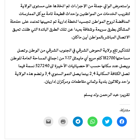
واستعرض الوالي جملة من الإجراءات تم اتخاذها على مستوى الولاية
لتقريب الخدمات من المواطنين وإحداث قطيعة تامة مع كل الممارسات
المناقضة لروح المواطن تجسيدا لخطة إدارية تم تحيينها تعتمد على حلحلة
المشاكل بطرق سريعة وشفافة بعيدا عن تلك الطرق البائدة التي ظلت تعيق
الاتصال المباشر بالمواطن أين ما كان.
للتذكير تقع ولاية الحوض الشرقي في الجنوب الشرقي من الوطن وتصل
مساحتها 182700 كلم مربع أي مايمثل 17% من إجمالي المساحة العامة للوطن
ويصل عدد سكانها حسب الاحصيائيات الأخيرة الى 527240 نسمة فيما
تصل الكثافة السكانية 2,4 بينما يصل النمو السنوي 3,4 وتضم هذه الولاية
واحد وثلاثون بلدية وثماني مقاطعات ومركزان إداريان.
تقرير: عبد الرحمن ولد يسلم
مشاركة:
انقر
اضغط
انقر
انقر
اضغط
النقر
للمشاركة
للمشاركة
للمشاركة
للمشاركة
للطباعة
لإرسال
على
على
على
على
(فتح
رابط
فيسبوك
تويتر
WhatsApp
Telegram
في
عبر
(فتح
(فتح
(فتح
(فتح
نافذة
البريد
في
في
في
في
جديدة)
الإلكتروني