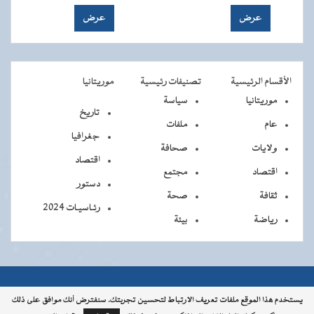
الأقسام الرئيسية
تصنيفات رئيسية
موريتانيا
موريتانيا
سياسة
تاريخ
عام
ملفات
جغرافيا
ولايات
صحافة
اقتصاد
اقتصاد
مجتمع
دستور
ثقافة
صحة
رئـاسيـات 2024
رياضة
بيئة
جميــــع
جميع الحقوق محفوظة © 2026 - الوكالة الموريتانية للأنباء
يستخدم هذا الموقع ملفات تعريف الارتباط لتحسين تجربتك. سنفترض أنك موافق على ذلك