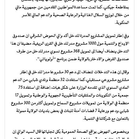
بمقاطعة جيكني. كما تمت مساعدةالمواطنين القادمين من جمهورية مالي
من خلال توزيع السلال الغذائيةوالرعاية الصحية والدعم المالي للأسر
المنكوبة.
وفي إطار تمويل المشاريع المدرة للدخل أكد والي الحوض الشرقي ان صندوق
الإيداع والتنمية مول 1000 مشروع مدر للدخل في القرى الريفية، مضيفا ان هذا
التدخل ينضاف أيضا إلى تمويل 368 مشروع نسوي مدر للدخل من طرف
صندوق القرض والادخار بالولاية ضمن برنامج “أولوياتي”.
وقال إن هذه التدخلات تنضاف إلى دعم 30 مشروعا مدرا للدخل في إطار
مشاريع مشروعي مستقبلي، كما استفادت 32 منظمة ونادي شبابي من الدعم
المادي السنوي الذي تقدمه الوزارة على شكل هبات، إضافة إلى استفادة 75
جمعية من التكوينات والملتقيات التأطيرية الجهوية والوطنية وتمويل 17
منظمة في الولاية من تمويلات مشروع السماح وتمويل أكثر من 300 مشروع
شبابي ودعم ورعاية 7 فضاءات آمنة للبنات في بعض بلديات الولاية ممولة
بالتعاون مع شركائنا في التنمية.
وبخصوص النهوض بواقع الصحة العمومية بكل تجلياتها قال السيد الوالي إن