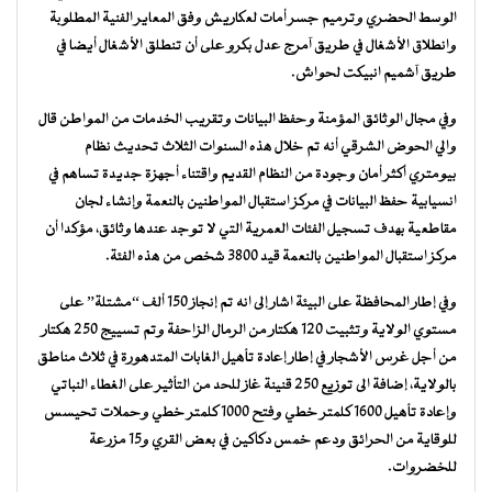
الوسط الحضري وترميم جسر أمات لعكاريش وفق المعاير الفنية المطلوبة
وانطلاق الأشغال في طريق آمرج عدل بكرو على أن تنطلق الأشغال أيضا في
طريق آشميم انبيكت لحواش.
وفي مجال الوثائق المؤمنة وحفظ البيانات وتقريب الخدمات من المواطن قال
والي الحوض الشرقي أنه تم خلال هذه السنوات الثلاث تحديث نظام
بيومتري أكثر أمان وجودة من النظام القديم واقتناء أجهزة جديدة تساهم في
انسيابية حفظ البيانات في مركز استقبال المواطنين بالنعمة وإنشاء لجان
مقاطعية بهدف تسجيل الفئات العمرية التي لا توجد عندها وثائق، مؤكدا أن
مركز استقبال المواطنين بالنعمة قيد 3800 شخص من هذه الفئة.
وفي إطار المحافظة على البيئة اشار إلى انه تم إنجاز 150 ألف “مشتلة” على
مستوي الولاية وتثبيت 120 هكتار من الرمال الزاحفة وتم تسييج 250 هكتار
من أجل غرس الأشجار في إطار إعادة تأهيل الغابات المتدهورة في ثلاث مناطق
بالولاية، إضافة الى توزيع 250 قنينة غاز للحد من التأثير على الغطاء النباتي
وإعادة تأهيل 1600 كلمتر خطي وفتح 1000 كلمتر خطي وحملات تحيسس
للوقاية من الحرائق ودعم خمس دكاكين في بعض القري و15 مزرعة
للخضروات.