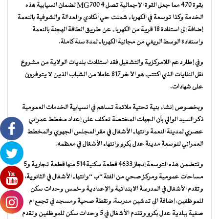
بقوة 470 مما جعل القوة الإجمالية تصل 4 MG700 لضمان انسيابية هذه
الخدمة وكذا توسعة في الكهرباء شملت حي أنكادي والعدالة والشوفية بالنعمة
إضافة إلى استفادة 18 قرية من الكهرباء عن طريق الطاقة الهجنة بالنعمة
واستفادة الوسط الريفي من مجانية الكهرباء لمدة سنة كاملة.
وفي إطار دعم اللامركزية والتشغيل فقد استفادت بلديات الولاية من مشروع
نقل النفايات الذي اكتتب هو الآخر 817 عاملا من الشباب الذين لا يتوفرون
على شهادات.
وبخصوص إنشاء بنية تحتية ملائمة تساهم في انسيابية الخدمات العمومية
ذكر السيد الوالي بأن الجهات المختصة تعكف على إعداد مخطط عمراني
عصري لمدينة النعمة وانتهاء الأشغال في مقر المجلس الجهوي والمخطط
العمراني لتوسعة مدينة عدل بكرو وانتهاء الأشغال في معظمه.
وتتضمن هذه التوسعة إنجاز 4633 قطعة سكنية514 منها قطعة تجارية و5
مساحات عمومية ومركز صحي من الفئة “ب “وانتهاء الأشغال في الثانوية،
وتقدم الأشغال في المدرسة الابتدائية والإعدادية وخمس وحدات سكن
للموظفين، إضافة الى تدشين مدرسة، ونقطة صحية ومسجد في تجمع ام
صفية ببلدية عدل بكرو وتقدم الأشغال في 5 وحدات سكن للموظفين وتقدم