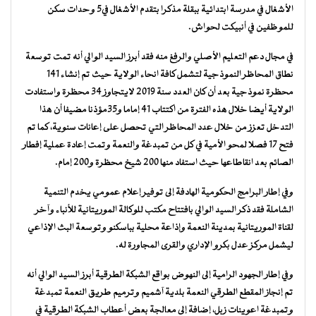
الأشغال في مدرسة ابتدائية ببقلة مذكرا بتقدم الأشغال في5 وحدات سكن
للموظفين في أنبيكت لحواش.
في مجال دعم التعليم الأصلي والرفغ منه فقد أبرز السيد الوالي أنه تمت توسعة
نطاق المحاظر النموذجية لتشمل كافة انحاء الولاية حيث تم إنشاء 141
محظرة نموذجية بعد أن كان العدد سنة 2019 لايتجاوز 34 محظرة واستفادت
الولاية أيضا خلال هذه الفترة من اكتتاب 41 إماما و35مؤذنا مضيفا أن هذا
التدخل تعزز من خلال عدد المحاظر التي تحصل على إعانات سنوية، كما تم
فتح 17 فصلا لمحو الأمية في كل من تمبدغة والنعمة وتمت إعادة عملية إفطار
الصائم بعد انقاطاعها حيث استفاد منها 200 شيخ محظرة و200 إمام.
وفي إطار البرامج الحكومية الهادفة إلى توفير إعلام عمومي يخدم التنمية
الشاملة فقد ذكر السيد الوالي بافتتاح مكتب للوكالة الموريتانية للأنباء وآخر
لقناة الموريتانية بمدينة النعمة وإذاعة محلية بباسكنو وتوسعة البث الإذاعي
ليشمل مركز عدل بكرو الإداري والقرى المجاورة له.
وفي إطار الجهود الرامية إلى النهوض بواقع الشبكة الطرقية أبرز السيد الوالي أنه
تم إنجاز المقطع الطرقي النعمة بلدية آشميم وترميم طريق النعمة تمبدغة
وتمبدغة اعوينات زبل، إضافة إلى معالجة بعض أعطاب الشبكة الطرقية في