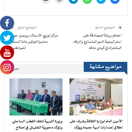
للمشاركة
للمشاركة
للمشاركة
للمشاركة
للطباعة
لإرسال
على
على
على
على
(فتح
رابط
فيسبوك
تويتر
WhatsApp
Telegram
في
عبر
(فتح
(فتح
(فتح
(فتح
نافذة
البريد
في
في
في
في
جديدة)
الإلكتروني
نافذة
نافذة
نافذة
نافذة
إلى
جديدة)
جديدة)
جديدة)
جديدة)
صديق
(فتح
الموضوع السابق
الموضوع الموالي
في
نافذة
اختتام ورشة المصادقة على
مركز توزيع الأسماك بروصو: جهود
جديدة)
استراتيجية النمو المتسارع والرفاه
معتبرة لتوفير مادة السمك
المشترك في كيدي ماغه
للمواطنين
مواضيع مشابهة
المزيد..
الأمين العام لوزارة الثقافة يشرف على
وزيرة التربية تتفقد القطب الساحلي
إطلاق إصدارات أدبية جديدة ويؤكد
وتؤكد محورية التفتيش في إصلاح