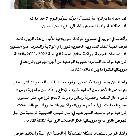
أنهى معالي وزير الزراعة السيد آدم بوكار سوكو اليوم الأحد زيارته
الاستطلاعية لولاية الحوض الشرقي التي دامت يومين.
وأكد معالي الوزير في تصريح للوكالة الموريتانية للأنباء أن هذه الزيارة كانت
فرصة ثمينة لتفقد المندوبية الجهوية للوزارة في الولاية والتعرف على مستوى
الاستعدادات الجارية لمواكبة إطلاق الحملة الزراعية 2022–2023 والقافلة
الزراعية، وكذلك المبادرة التعبوية الوطنية من أجل النهوض بالزراعة في
موريتانيا للفترة ما بين 2022-2025.
وأضاف أن هذه الزيارة مكنته من الوقوف ميدانيا على الصعوبات التي يعاني
منها منتجينا الأعزاء من قساوة ظروف الإنتاج والتأكد من جاهزية توجهنا
نحو إدخال المكننة وعصرنة وسائل وأدوات الإنتاج الزراعي على مستوى
جميع العمليات الزراعية مع ضرورة مواكبتهم بالتأطير والدعم بالمدخلات
الزراعية، وهو ما سيتم السهر عليه في إطار المبادرة التعبوية الوطنية من أجل
النهوض بالزراعة في موريتانيا خلال الحملات الزراعية الثلاثة القادمة.
وأشاد الوزير باستعداد السكان للمشاركة في الحملة الزراعية وإعلانهم خوض