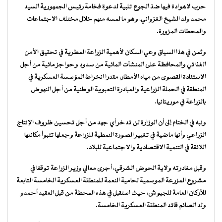
حرب لاهوادة فيها ضذ الجوع تلبية لدعوة فخامة رئيس الجمهورية السيد
محمد ولد الشيخ الغزواني، وهو ما لمسه منهم خلال مختلف الاجتماعات
والمحطات المزورة.
وثمن في هذا السياق وعي السكان لأهمية الزراعة المطرية في تحقيق الأمن
الغذائي والمحافظة على المنشآت المائية من سدود وحواجز مائية من أجل
الاستفادة القصوى من مياه الأمطار، مقدرا انخراط المؤسسة العسكرية في
المنطقة في الحملة الزراعية والمبادرة التعبوية الوطنية من أجل النهوض
بالزراعة في موريتانيا.
ونبه في الختام إلى أن الوزارة لن تدخر أي جهد من أجل تحسين ظروف الإنتاج
الزراعي وأنها ماضية في تغيير الصورة النمطية للزراعة وجعلها تتبوأ مكانتها
اللائقة في التنمية الاقتصادية والاجتماعية للبلاد.
وقبل مغادرته ولاية الحوض الشرقي، أجرى معالي وزير الزراعة توقفا في
مشروع المزرعة الموسمية لحامية النعمة للمنطقة العسكرية الخامسة التابعة
للأركان العامة للجيوش، حيث استقبل في هذه المحطة من قبل العقيد أحمدو
ولد الصائم قائد المنطقة العسكرية الخامسة.