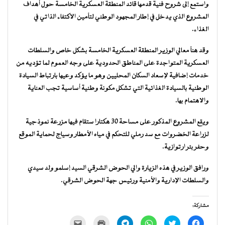
واستمع إلى شروح فنية قدمها قائد المنطقة العسكرية الخامسة حول أهداف
المشروع الذي يدخل في إطار المجهود الوطني لتأمين الاكتفاء الذاتي في
الغذاء.
وقد هنأ معالي الوزير المنطقة العسكرية الخامسة بشكل خاص والسلطات
العسكرية المتواجدة على المناطق الحدودية على وجه العموم لما تؤديه من
خدمات إضافية لإسعاد السكان المحليين وهو ما يؤكد وعيها بارتباط السيادة
الوطنية بالسيادة الغذائية التي تشكل مكونة وطنية أساسية تجب العناية
والاهتمام بها.
ويقع المشروع المذكور على مساحة 30 هكتارا ستقام فيها مزرعة نموذجية
لزراعة الخضروات مع سد رملي للتحكم في مياه الأمطار وسياج لحماية الموقع
وحفر بئر ارتوازية.
ورافق الوزير في هذه الزيارة والي الحوض الشرقي السيد إسلمو ولد سيدي
والسلطات الإدارية والأمنية ورئيس جهة الحوض الشرقي.
مشاركة:
انقر
اضغط
انقر
انقر
اضغط
النقر