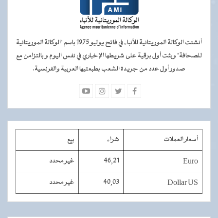
أنشئت الوكالة الموريتانية للأنباء في فاتح يوليو 1975 باسم "الوكالة الموريتانية
للصحافة" وبثت أول برقية على شريطها الإخباري في نفس اليوم و بالتزامن مع
صدور أول عدد من جريدة الشعب بطبعتيها العربية والفرنسية.
أسعار العملات
شراء
بيع
Euro
46,21
غير محدد
Dollar US
40,03
غير محدد