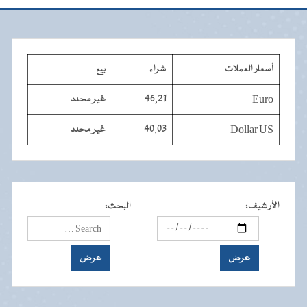
أسعار العملات
شراء
بيع
Euro
46,21
غير محدد
Dollar US
40,03
غير محدد
الأرشيف
:
البحث
: