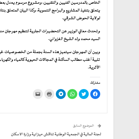
الخاص بالمدرسين الفنيين والتقنيين، ومشروع مرسوم يعدل بعض 
يتعلق بتنفيذ المشاريع والبرامج التنموية، وكذا البيان المتعلق بن
لولاية الحوض الشرقي.
وتحدث معالي الوزير عن التحضيرات الجارية لتنظيم مهرجان مدا
السيد محمد ولد الشيخ الغزواني.
وبين أن المهرجان سيتميز هذه السنة بجملة من الخصوصيات غير الم
تلبية أغلب مطالب الساكنة في المجالات الحيوية كالمياه والكهر
الأثرية.
مشاركة:
انقر
اضغط
انقر
انقر
اضغط
النقر
للمشاركة
للمشاركة
للمشاركة
للمشاركة
للطباعة
لإرسال
على
على
على
على
(فتح
رابط
فيسبوك
تويتر
WhatsApp
في
Telegram
عبر
(فتح
(فتح
(فتح
(فتح
نافذة
البريد
في
في
في
في
جديدة)
الإلكتروني
نافذة
نافذة
نافذة
نافذة
إلى
جديدة)
جديدة)
جديدة)
جديدة)
صديق
(فتح
الموضوع السابق
في
نافذة
جديدة)
لجنة المالية في الجمعية الوطنية تناقش ميزانية وزارة الاسكان