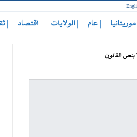
Engli
 موريتانيا
| عام
| الولايات
| اقتصاد
| ثق
ا بنص القانون