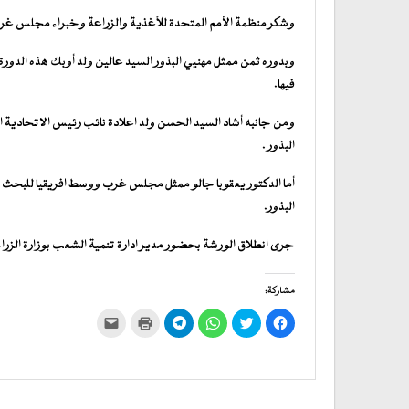
وشكر منظمة الأمم المتحدة للأغذية والزراعة وخبراء مجلس غرب و
وبدوره ثمن ممثل مهنيي البذور السيد عالين ولد أوبك هذه الدورة
فيها.
ومن جانبه أشاد السيد الحسن ولد اعلادة نائب رئيس الاتحادية الجه
البذور .
أما الدكتور يعقوبا جالو ممثل مجلس غرب ووسط افريقيا للبحث وا
البذور.
جرى انطلاق الورشة بحضور مدير ادارة تنمية الشعب بوزارة الزر
مشاركة:
انقر
اضغط
انقر
انقر
اضغط
النقر
للمشاركة
للمشاركة
للمشاركة
للمشاركة
للطباعة
لإرسال
على
على
على
على
(فتح
رابط
فيسبوك
تويتر
WhatsApp
في
Telegram
عبر
(فتح
(فتح
(فتح
(فتح
نافذة
البريد
في
في
في
في
جديدة)
الإلكتروني
نافذة
نافذة
نافذة
نافذة
إلى
جديدة)
جديدة)
جديدة)
جديدة)
صديق
(فتح