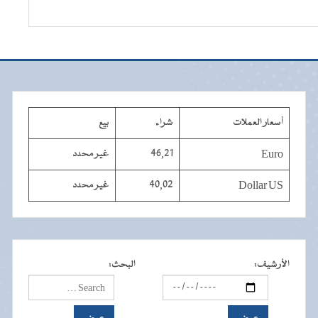
أسعار العملات
شراء
بيع
Euro
46,21
غير محدد
Dollar US
40,02
غير محدد
الأرشيف
:
البحث
: