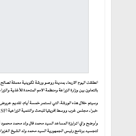
انطلقت اليوم الاربعاء بمدينة روصو ورشة تكوينية معمقة لصالح 
بالتعاون بين وزارة الزراعة ومنظمة الامم المتحدة للأغذية والزرا
وسيتم خلال هذه الورشة، التي تستمر خمسة أيام، تقديم عروض، 
خبراء مجلس غرب ووسط إفريقيا للبحث والتنمية الزراعية (CORSF) .
وأوضح والي اترارزة المساعد السيد محمد فال ولد محمد محمود أن
لتجسيد برنامج رئيس الجمهورية السيد محمد ولد الشيخ الغزواني ت