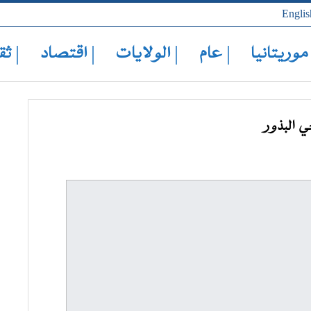
Englis
 موريتانيا
| عام
| الولايات
| اقتصاد
| ثق
 البذور