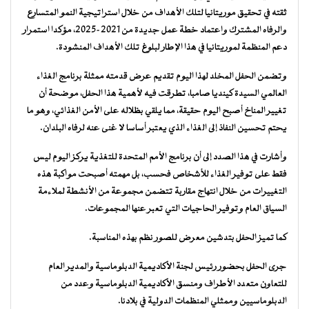
ثقته في تحقيق موريتانيا لتلك الأهداف من خلال استراتيجية النمو المتسارع
والرفاه المشترك واعتماد خطة عمل جديدة من 2021-2025، مؤكدا استمرار
دعم المنظمة لموريتانيا في هذا الإطار لبلوغ تلك الأهداف المنشودة.
وتضمن الحفل المخلد لهذا اليوم تقديم عرض قدمته ممثلة برنامج الغذاء
العالمي السيدة كينديا صامبا، تطرقت فيه لأهمية هذا الحفل، موضحة أن
تغيير المناخ أصبح اليوم حقيقة، مما يلقي بظلاله على الأمن الغذائي، وهو ما
يحتم تحسين النفاذ إلى الغذاء الذي يعتبر أساسا لا غنى عنه لرفاه البلدان.
وأشارت في هذا الصدد إلى أن برنامج الأمم المتحدة للتغذية يركز اليوم ليس
فقط على توفير الغذاء للأشخاص فحسب، بل مهمته أصبحت مواكبة هذه
التغييرات من خلال انتهاج مقاربة تتضمن مجموعة من الأنشطة لملاءمة
السياق العام وتوفير الحاجيات التي تعبر عنها المجموعات.
كما تميز الحفل بتدشين معرض للصور نظم بهذه المناسبة.
جرى الحفل بحضور رئيس لجنة الأكاديمية الدبلوماسية والمدير العام
للتعاون متعدد الأطراف ومنسق الأكاديمية الدبلوماسية وعدد من
الدبلوماسيين وممثلي المنظمات الدولية في بلادنا.