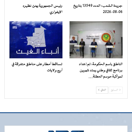
جريدة الشعب: العدد 13549 بتاريخ
رئيس الجمهورية يهنئ نظيره
06-08-2026
الإيفواري
الناطق باسم الحكومة: تم إعداد
تساقط أمطار على مناطق متفرقة في
برنامج ثقافي وطني يمتد شهرين
أربع ولايات
لمواكبة موسم العطلة…
السابق
التالي