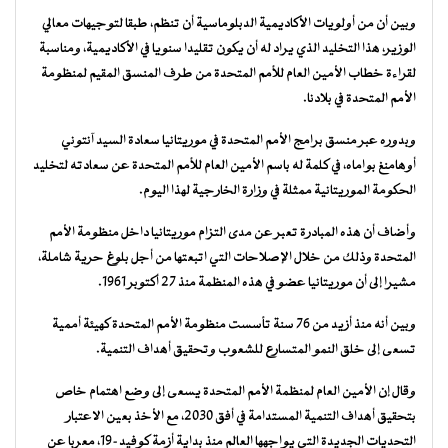
وبين أن من أولويات الأكاديمية الدبلوماسية أن تنظم، طبقا لتوجيهات معالي
الوزير، هذا التخليد الذي يراد له أن يكون تقليدا سنويا في الأكاديمية، ومناسبة
لقراءة خطاب الأمين العام للأمم المتحدة من طرف المنسق المقيم لمنظومة
الأمم المتحدة في بلادنا.
وبدوره عبر منسق برامج الأمم المتحدة في موريتانيا سعادة السيد آنتوني
أوهامنغ بواماه، في كلمة له باسم الأمين العام للأمم المتحدة عن سعادته لتخليد
الحكومة الموريتانية ممثلة في وزارة الخارجية لهذا اليوم.
وأضاف أن هذه المبادرة تعبر عن مدى التزام موريتانيا داخل منظومة الأمم
المتحدة وذلك من خلال الإصلاحات التي اتبعتها من أجل بلوغ حرية شاملة،
مشيرا إلى أن موريتانيا عضو في هذه المنظمة منذ 27 أكتوبر 1961.
وبين أنه منذ أزيد من 76 سنة تأسست منظومة الأمم المتحدة كهيئة أممية
تسعى إلى خلق النمو المتسارع للشعوب وتحقيق أهداف التنمية.
وقال إن الأمين العام لمنظمة الأمم المتحدة يسعى إلى وضع اهتمام خاص
بتحقيق أهداف التنمية المستدامة في أفق 2030، مع الأخذ بعين الاعتبار
التحديات الجديدة التي يواجهها العالم منذ بداية أزمة كوفيد-19، معربا عن