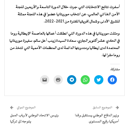
أسفرت نتائج الانتخابات التي جرت خلال الدورة التاسعة والأربعين للجنة
الأمن الغذائي العالمي، عن انتخاب موريتانيا عضوا في هذه اللجنة ممثلة
للشرق الأدنى وشمال إفريقيا للفترة من 2021-2022.
ومثلت موريتانيا في هذه الدورة، التي انطلقت أعمالها بالعاصمة الإيطالية روما
في الحادي عشر أكتوبر الجاري، سعادة السيدة زينب أعل سالم، سفيرة موريتانيا
المعتمدة لدى إيطاليا ومندوبتها الدائمة لدى المنظمات الأممية التي تتخذ من
روما مقرا لها.
مشاركة:
انقر
اضغط
انقر
انقر
اضغط
النقر
للمشاركة
للمشاركة
للمشاركة
للمشاركة
للطباعة
لإرسال
على
على
على
على
(فتح
رابط
فيسبوك
تويتر
WhatsApp
Telegram
في
عبر
(فتح
(فتح
(فتح
(فتح
نافذة
البريد
في
في
في
في
جديدة)
الإلكتروني
نافذة
نافذة
نافذة
نافذة
إلى
جديدة)
جديدة)
جديدة)
جديدة)
صديق
(فتح
الموضوع السابق
الموضوع الموالي
في
نافذة
وزير الدفاع الوطني يستقبل وفدا
رئيس الاتحاد الوطني لأرباب العمل
جديدة)
أمريكيا رفيع المستوى
يتوجه إلى تركيا