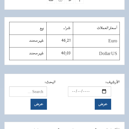
أسعار العملات
شراء
بيع
Euro
46,21
غير محدد
Dollar US
40,03
غير محدد
الأرشيف
:
البحث
: