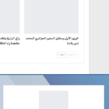
الوزير الأول يستقبل السفير الجزائري المعتمد
والي اترارزة يتفقد
لدى بلادنا
مقاطعة واد الناقة
السابق
التالي