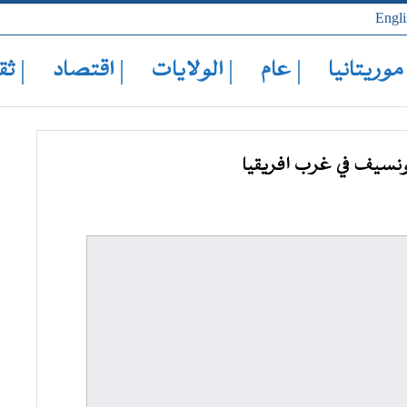
Engli
 موريتانيا
| عام
| الولايات
| اقتصاد
| ثق
يونسيف في غرب افريقيا