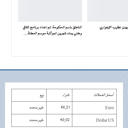
هنئ نظيره الإيفواري
الناطق باسم الحكومة: تم إعداد برنامج ثقافي
وطني يمتد شهرين لمواكبة موسم العطلة…
أسعار العملات
شراء
بيع
Euro
46,21
غير محدد
Dollar US
40,02
غير محدد