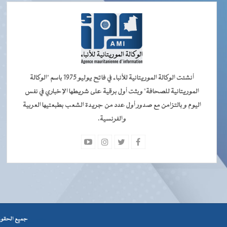
جديدة)
أنشئت الوكالة الموريتانية للأنباء في فاتح يوليو 1975 باسم "الوكالة
الموريتانية للصحافة" وبثت أول برقية على شريطها الإخباري في نفس
اليوم و بالتزامن مع صدور أول عدد من جريدة الشعب بطبعتيها العربية
والفرنسية.
جميــــع
جميع الحقوق محفوظة © 2026 