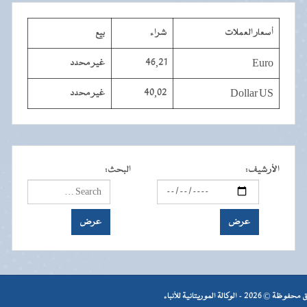
أسعار العملات
شراء
بيع
Euro
46,21
غير محدد
Dollar US
40,02
غير محدد
الأرشيف
:
البحث
:
- الوكالة الموريتانية للأنباء