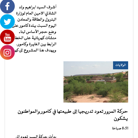
أشرف السيد ابراهيم ولد
الشاذلي الامين العام لوزارة
البترول والطاقة والمعادن
اليوم السبت ببلدة كامور على
وضع حجر الأساس لبناء
منشآت كهربائية على الخط
الرابط بين الغايرة وكامور.
ويهدف هذا المشروع إلى كهربة
الولايات
حركة المرور تعود تدريجيا إلى طبيعتها في كامور والمواطنون
يشكون
8:51 صباحًا
بدأت حركة السير تعود إلى