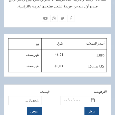
صدور أول عدد من جريدة الشعب بطبعتيها العربية والفرنسية.
أسعار العملات
شراء
بيع
Euro
46,21
غير محدد
Dollar US
40,03
غير محدد
الأرشيف
:
البحث
: