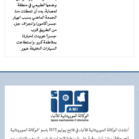
وضعها الطبيعي في منطقة
لعصابة، بعد أن تعطلت منذ
الجمعة الماضي بسبب انهيار
جسر (كامور) وانجراف جزء
من الطريق قرب
جسر(اعوينت لحبارة)
بمقاطعة كرو. واستطاعت
السيارات الخفيفة عبور
أنشئت الوكالة الموريتانية للأنباء في فاتح يوليو 1975 باسم "الوكالة الموريتانية
للصحافة" وبثت أول برقية على شريطها الإخباري في نفس اليوم و بالتزامن مع