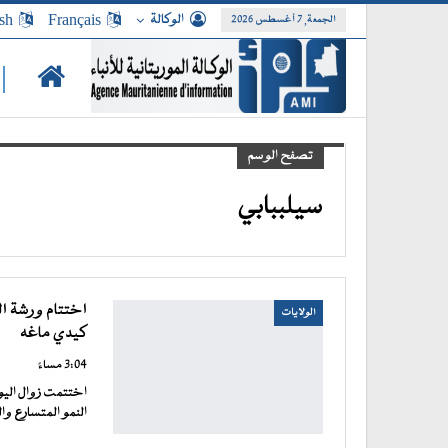
الوكالة
Français
sh
الجمعة, 7 أغسطس 2026
|
تصفح الوسم
سيلببابي
اختتام ورشة ال
الولايات
كيدي ماغه
3:04 مساءً
اختتمت زوال اليو
النمو المتسارع وال