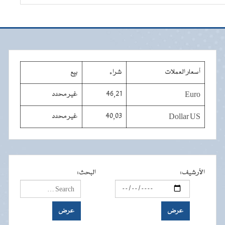
أسعار العملات
شراء
بيع
Euro
46,21
غير محدد
Dollar US
40,03
غير محدد
الأرشيف
:
البحث
: