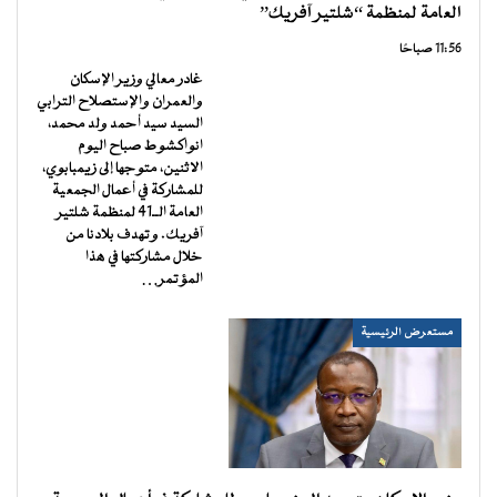
العامة لمنظمة “شلتير آفريك”
11:56 صباحًا
غادر معالي وزير الإسكان
والعمران والإستصلاح الترابي
السيد سيد أحمد ولد محمد،
انواكشوط صباح اليوم
الاثنين، متوجها إلى زيمبابوي،
للمشاركة في أعمال الجمعية
العامة الــ41 لمنظمة شلتير
آفريك. وتهدف بلادنا من
خلال مشاركتها في هذا
المؤتمر…
مستعرض الرئيسية