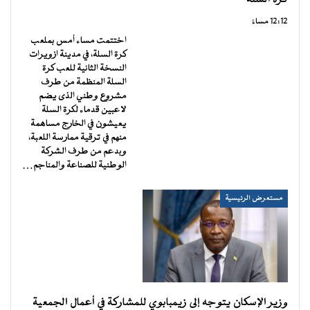
12:12 مساءً
اختتمت مساء أمس بملعب
كرة السلة، في مدينة ازويرات
النسخة الثانية للعب كرة
السلة المنظمة من طرف
مشروع وطني الذى يضم
لاعبين قدماء لكرة السلة
يعيشون في الخارج مساهمة
منهم في ترقية ممارسة اللعبة،
وبدعم من طرف الشركة
الوطنية للصناعة والمناجم…
مستعرض الرئيسية
وزير الإسكان يتوجه إلى زيمبابوي للمشاركة في أعمال الجمعية