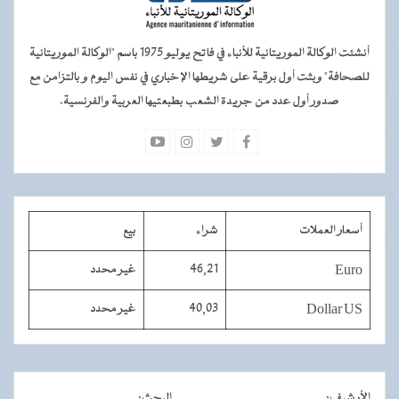
أنشئت الوكالة الموريتانية للأنباء في فاتح يوليو 1975 باسم "الوكالة الموريتانية
للصحافة" وبثت أول برقية على شريطها الإخباري في نفس اليوم و بالتزامن مع
صدور أول عدد من جريدة الشعب بطبعتيها العربية والفرنسية.
أسعار العملات
شراء
بيع
Euro
46,21
غير محدد
Dollar US
40,03
غير محدد
الأرشيف
:
البحث
: