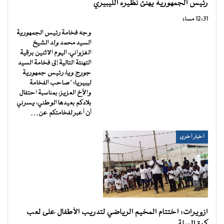
رئيس الجمهورية يهنئ نظيره الليبيري
12:31 مساءً
وجه فخامة رئيس الجمهورية
السيد محمد ولد الشيخ
الغزواني، اليوم الاثنين برقية
التهنئة التالية إلى فخامة السيد
جورج ويا، رئيس جمهورية
ليبيريا: "صاحب الفخامة
والأخ العزيز، بمناسبة احتفال
بلادكم بعيدها الوطني، يسرني
أن أعبر لفخامتكم عن…
أخبار أخرى
ازويرات: اختتام المخيم الرياضي لتدريب الأطفال على لعب
كرة السلة