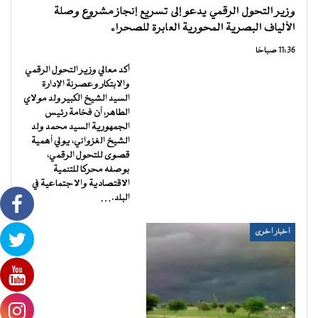
وزير التحول الرقمي يدعو إلى تسريع إنجاز مشروع وصلة
الألياف البصرية المحورية العابرة للصحراء
11:36 صباحًا
أكد معالي وزير التحول الرقمي
والابتكار وعصرنة الإدارة
السيد الشيخ الكبير ولد مولاي
الطاهر، أن فخامة رئيس
الجمهورية السيد محمد ولد
الشيخ الغزواني، يولي أهمية
قصوى للتحول الرقمي،
بوصفه محركا للتنمية
الاقتصادية والاجتماعية في
البلد.…
أخبار أخرى