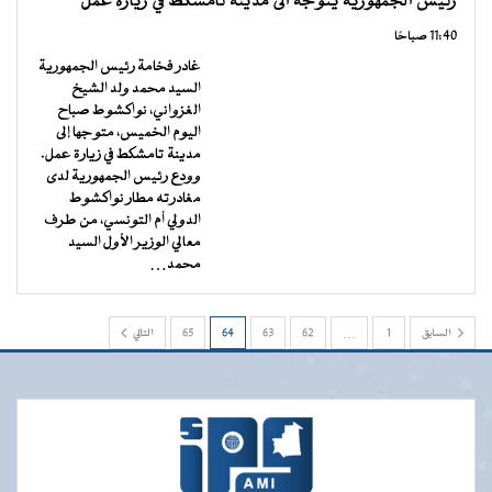
رئيس الجمهورية يتوجه الى مدينة تامشكط في زيارة عمل
11:40 صباحًا
غادر فخامة رئيس الجمهورية
السيد محمد ولد الشيخ
الغزواني، نواكشوط صباح
اليوم الخميس، متوجها إلى
مدينة تامشكط في زيارة عمل.
وودع رئيس الجمهورية لدى
مغادرته مطار نواكشوط
الدولي أم التونسي، من طرف
معالي الوزير الأول السيد
محمد…
السابق
1
…
62
63
64
65
التالي