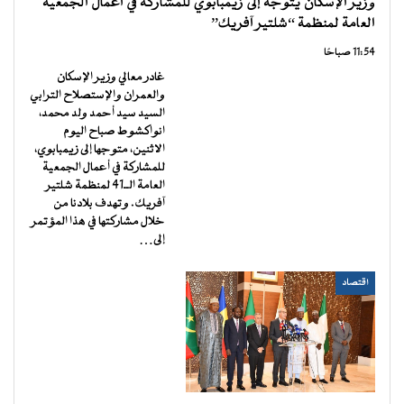
وزير الإسكان يتوجه إلى زيمبابوي للمشاركة في أعمال الجمعية
العامة لمنظمة “شلتير آفريك”
11:54 صباحًا
غادر معالي وزير الإسكان
والعمران والإستصلاح الترابي
السيد سيد أحمد ولد محمد،
انواكشوط صباح اليوم
الاثنين، متوجها إلى زيمبابوي،
للمشاركة في أعمال الجمعية
العامة الــ41 لمنظمة شلتير
آفريك. وتهدف بلادنا من
خلال مشاركتها في هذا المؤتمر
إلى…
اقتصاد