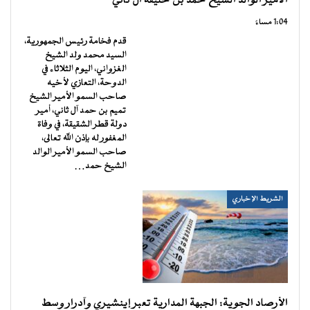
الأمير الوالد الشيخ حمد بن خليفة آل ثاني
1:04 مساءً
قدم فخامة رئيس الجمهورية،
السيد محمد ولد الشيخ
الغزواني، اليوم الثلاثاء في
الدوحة، التعازي لأخيه
صاحب السمو الأمير الشيخ
تميم بن حمد آل ثاني، أمير
دولة قطر الشقيقة، في وفاة
المغفور له بإذن الله تعالى،
صاحب السمو الأمير الوالد
الشيخ حمد…
الشريط الإخباري
الأرصاد الجوية: الجبهة المدارية تعبر إينشيري وآدرار وسط