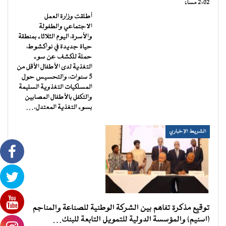
2:02 مساءً
أطلقت وزارة العمل
الاجتماعي والطفولة
والأسرة، اليوم الثلاثاء بمنطقة
حياة جديدة في نواكشوط،
حملة للكشف عن سوء
التغذية لدى الأطفال الأقل من
5 سنوات، والتحسيس حول
المسلكيات التغذوية السليمة
والتكفل بالأطفال المصابين
بسوء التغذية المعتدل.…
الشريط الإخباري
توقيع مذكرة تفاهم بين الشركة الوطنية للصناعة والمناجم
(اسنيم) والمؤسسة الدولية للتمويل التابعة للبنك…