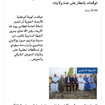
توقعات بأمطار على عدة ولايات
12:44 مساءً
توقعت الهيئة الوطنية
للأرصاد الجوية أن تتميز
الحالة العامة للطقس يوم غد
الأربعاء، بإذن الله تعالى، بمرور
الجبهة المدارية بالقرب من
مدينة نواذيبو، مرورا بولايتي
إينشيري وآدرار، مما سيؤدي
إلى تساقطات مطرية على
ولايات الحوض الشرقي
والحوض…
الشريط الإخباري