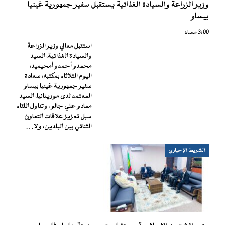
وزير الزراعة والسيادة الغذائية يستقبل سفير جمهورية غينيا
بيساو
3:00 مساءً
استقبل معالي وزير الزراعة
والسيادة الغذائية، السيد
محمدو أحمدو أمحيميد،
اليوم الثلاثاء بمكتبه، سعادة
سفير جمهورية غينيا بيساو
المعتمد لدى موريتانيا، السيد
ممادو علي جالو. وتناول اللقاء
سبل تعزيز علاقات التعاون
الثنائي بين البلدين، ولا…
الشريط الإخباري