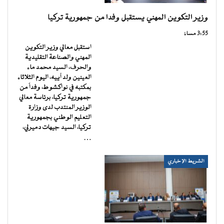
وزير التكوين المهني يستقبل وفدا من جمهورية تركيا
3:55 مساءً
استقبل معالي وزير التكوين
المهني والصناعة التقليدية
والحرف، السيد محمد ماء
العينين ولد أييه، اليوم الثلاثاء
بمكتبه في نواكشوط، وفداً من
جمهورية تركيا، برئاسة معالي
الوزير المنتدب لدى وزارة
التعليم الوطني بجمهورية
تركيا، السيد جيهات دميرلي،
…
الشريط الإخباري