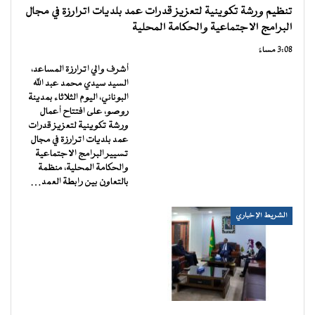
تنظيم ورشة تكوينية لتعزيز قدرات عمد بلديات اترارزة في مجال
البرامج الاجتماعية والحكامة المحلية
3:08 مساءً
أشرف والي اترارزة المساعد،
السيد سيدي محمد عبد الله
البوناني، اليوم الثلاثاء بمدينة
روصو، على افتتاح أعمال
ورشة تكوينية لتعزيز قدرات
عمد بلديات اترارزة في مجال
تسيير البرامج الاجتماعية
والحكامة المحلية، منظمة
بالتعاون بين رابطة العمد…
الشريط الإخباري