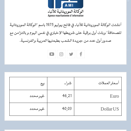
أنشئت الوكالة الموريتانية للأنباء في فاتح يوليو 1975 باسم "الوكالة الموريتانية
للصحافة" وبثت أول برقية على شريطها الإخباري في نفس اليوم و بالتزامن مع
صدور أول عدد من جريدة الشعب بطبعتيها العربية والفرنسية.
أسعار العملات
شراء
بيع
Euro
46,21
غير محدد
Dollar US
40,03
غير محدد