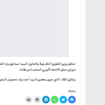
استقبل وزير الشؤون الخارجية والتعاون، السيد اسماعيل ولد الشي
دورازو، ممثل الاتحاد الأوربي المعتمد لدى بلادنا.
وتناول اللقاء ، الذي جرى بحضور السيد أحمد ولد محمودن السفير 
مشاركة:
انقر
اضغط
انقر
انقر
اضغط
النقر
للمشاركة
للمشاركة
للمشاركة
للمشاركة
للطباعة
لإرسال
على
على
على
على
(فتح
رابط