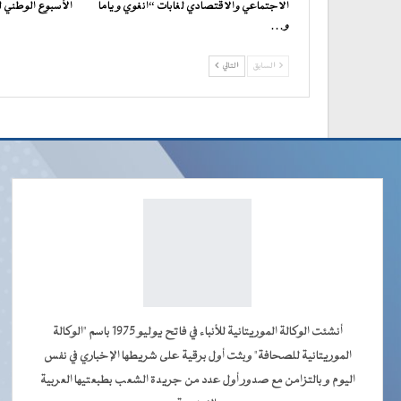
الاجتماعي والاقتصادي لغابات “انغوي و ياما
الأسبوع الوطني 
و…
السابق
التالي
أنشئت الوكالة الموريتانية للأنباء في فاتح يوليو 1975 باسم "الوكالة
الموريتانية للصحافة" وبثت أول برقية على شريطها الإخباري في نفس
اليوم و بالتزامن مع صدور أول عدد من جريدة الشعب بطبعتيها العربية