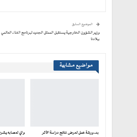
فيسبوك
تويتر
WhatsApp
في
Telegram
عبر
(فتح
(فتح
(فتح
(فتح
نافذة
البريد
في
في
في
في
جديدة)
الإلكتروني
نافذة
نافذة
نافذة
نافذة
إلى
جديدة)
جديدة)
جديدة)
جديدة)
صديق
(فتح
الموضوع السابق
في
نافذة
جديدة)
وزير الشؤون الخارجية يستقبل الممثل الجديد لبرنامج الغذاء العالمي
ببلادنا
مواضيع مشابهة
بدء ورشة عمل لعرض نتائج دراسة الأثر
والي لعصابه يشرف