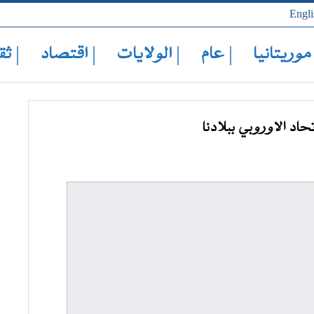
Engli
 موريتانيا
| عام
| الولايات
| اقتصاد
| ثق
د الاوروبي ببلادنا