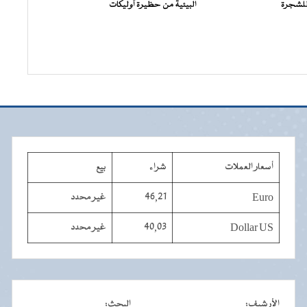
للشجرة
البيئية من حظيرة آوليكات
أسعار العملات
شراء
بيع
Euro
46,21
غير محدد
Dollar US
40,03
غير محدد
الأرشيف
:
البحث
: