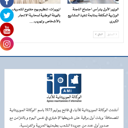
الوزير الأول يترأس اجتماع اللجنة
ازويرات: تنظيم يوم مفتوح للتعريف
الوزارية المكلفة بمتابعة تنفيذ المشاريع
بالهيئة الوطنية لمحاربة الاتجار
الكبرى
بالأشخاص وتهريب…
السابق
التالي
أنشئت الوكالة الموريتانية للأنباء في فاتح يوليو 1975 باسم "الوكالة الموريتانية
للصحافة" وبثت أول برقية على شريطها الإخباري في نفس اليوم و بالتزامن مع
صدور أول عدد من جريدة الشعب بطبعتيها العربية والفرنسية.