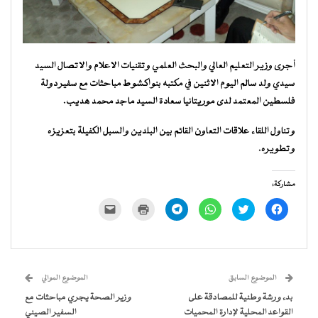
أجرى وزير التعليم العالي والبحث العلمي وتقنيات الاعلام والاتصال السيد
سيدي ولد سالم اليوم الاثنين في مكتبه بنواكشوط مباحثات مع سفير دولة
فلسطين المعتمد لدى موريتانيا سعادة السيد ماجد محمد هديب.
وتناول اللقاء علاقات التعاون القائم بين البلدين والسبل الكفيلة بتعزيزه
وتطويره.
مشاركة:
انقر
اضغط
انقر
انقر
اضغط
النقر
للمشاركة
للمشاركة
للمشاركة
للمشاركة
للطباعة
لإرسال
على
على
على
على
(فتح
رابط
فيسبوك
تويتر
WhatsApp
Telegram
في
عبر
(فتح
(فتح
(فتح
(فتح
نافذة
البريد
في
في
في
في
جديدة)
الإلكتروني
نافذة
نافذة
نافذة
نافذة
إلى
جديدة)
جديدة)
جديدة)
جديدة)
صديق
(فتح
الموضوع السابق
الموضوع الموالي
في
نافذة
بدء ورشة وطنية للمصادقة على
وزير الصحة يجري مباحثات مع
جديدة)
القواعد المحلية لإدارة المحميات
السفير الصيني