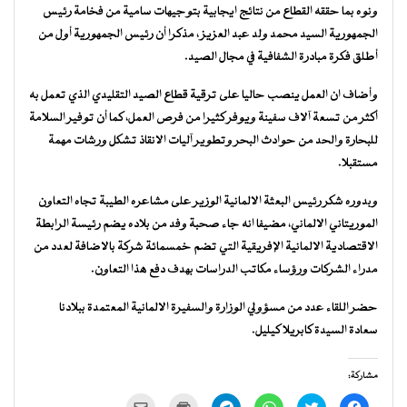
ونوه بما حققه القطاع من نتائج ايجابية بتوجيهات سامية من فخامة رئيس
الجمهورية السيد محمد ولد عبد العزيز ، مذكرا أن رئيس الجمهورية أول من
أطلق فكرة مبادرة الشفافية في مجال الصيد.
وأضاف ان العمل ينصب حاليا على ترقية قطاع الصيد التقليدي الذي تعمل به
أكثر من تسعة آلاف سفينة ويوفر كثيرا من فرص العمل، كما أن توفير السلامة
للبحارة والحد من حوادث البحر وتطوير آليات الانقاذ تشكل ورشات مهمة
مستقبلا.
وبدوره شكر رئيس البعثة الالمانية الوزير على مشاعره الطيبة تجاه التعاون
الموريتاني الالماني، مضيفا انه جاء صحبة وفد من بلاده يضم رئيسة الرابطة
الاقتصادية الالمانية الإفريقية التي تضم خمسمائة شركة بالاضافة لعدد من
مدراء الشركات ورؤساء مكاتب الدراسات بهدف دفع هذا التعاون.
حضر اللقاء عدد من مسؤولي الوزارة والسفيرة الالمانية المعتمدة ببلادنا
سعادة السيدة كابريلا كيليل.
مشاركة:
انقر
اضغط
انقر
انقر
اضغط
النقر