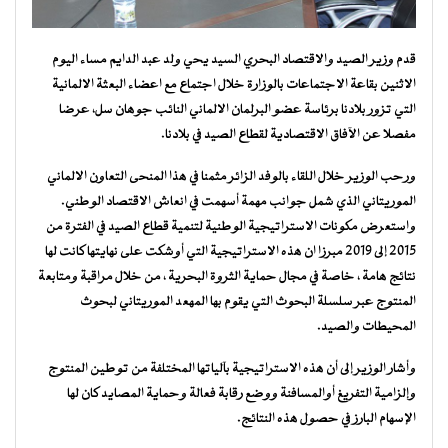
قدم وزير الصيد والاقتصاد البحري السيد يحي ولد عبد الدايم مساء اليوم
الاثنين بقاعة الاجتماعات بالوزارة خلال اجتماع مع اعضاء البعثة الالمانية
التي تزور بلادنا برئاسة عضو البرلمان الالماني النائب جوهان سل، عرضا
مفصلا عن الآفاق الاقتصادية لقطاع الصيد في بلادنا.
ورحب الوزير خلال اللقاء بالوفد الزائر مثمنا في هذا المنحى التعاون الالماني
الموريتاني الذي شمل جوانب مهمة أسهمت في انعاش الاقتصاد الوطني.
واستعرض مكونات الاستراتيجية الوطنية لتنمية قطاع الصيد في الفترة من
2015 إلى 2019 مبرزا ان هذه الاستراتيجية التي أوشكت على نهايتها كانت لها
نتائج هامة ، خاصة في مجال حماية الثروة البحرية ، من خلال مراقبة ومتابعة
المنتوج عبر سلسلة البحوث التي يقوم بها المهعد الموريتاني لبحوث
المحيطات والصيد.
وأشار الوزير إلى أن هذه الاستراتيجية بآلياتها المختلفة من توطين المنتوج
وإلزامية التفريغ أوالمسافنة ووضع رقابة فعالة وحماية المصايد كان لها
الإسهام البارز في حصول هذه النتائج.