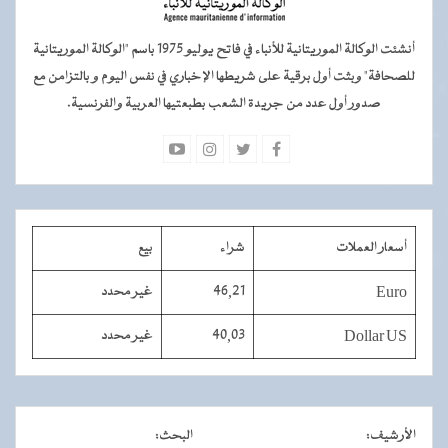
أنشئت الوكالة الموريتانية للأنباء في فاتح يوليو 1975 باسم "الوكالة الموريتانية
للصحافة" وبثت أول برقية على شريطها الإخباري في نفس اليوم و بالتزامن مع
صدور أول عدد من جريدة الشعب بطبعتيها العربية والفرنسية.
أسعار العملات
شراء
بيع
Euro
46,21
غير محدد
Dollar US
40,03
غير محدد
الأرشيف
:
البحث
: