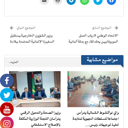
للمشاركة
للمشاركة
للمشاركة
للمشاركة
للطباعة
لإرسال
على
على
على
على
(فتح
رابط
فيسبوك
تويتر
WhatsApp
Telegram
في
عبر
(فتح
(فتح
(فتح
(فتح
نافذة
البريد
في
في
في
في
جديدة)
الإلكتروني
نافذة
نافذة
نافذة
نافذة
إلى
جديدة)
جديدة)
جديدة)
جديدة)
صديق
(فتح
الموضوع السابق
الموضوع الموالي
في
نافذة
الاتحاد الوطني لارباب العمل
وزير الشؤون الخارجية يستقبل
جديدة)
الموريتانيين يعقد لقاء مع بعثة ألمانية
السفيرة الالمانية المعتمدة ببلادنا
مواضيع مشابهة
المزيد..
والي نواكشوط الشمالية يترأس
وزيرا الصحة والتحول الرقمي
اجتماعا للسلطات الجهوية لمتابعة
يترأسان اللجنة الوزارية المكلفة
تنفيذ توجيهات رئيس…
بالإصلاح الاستشفائي