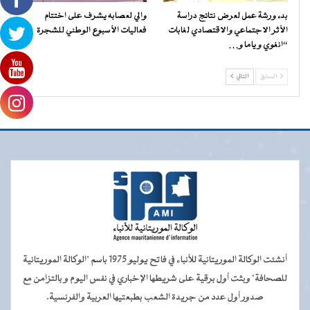
بدء ورشة عمل لعرض نتائج دراسة
والي لعصابه يشرف على اختتام
الأثر الاجتماعي والاقتصادي لغابات
فعاليات الأسبوع الوطني للشجرة
“انغوي و ياما و…
السابق
التالي
أنشئت الوكالة الموريتانية للأنباء في فاتح يوليو 1975 باسم "الوكالة الموريتانية
للصحافة" وبثت أول برقية على شريطها الإخباري في نفس اليوم و بالتزامن مع
صدور أول عدد من جريدة الشعب بطبعتيها العربية والفرنسية.