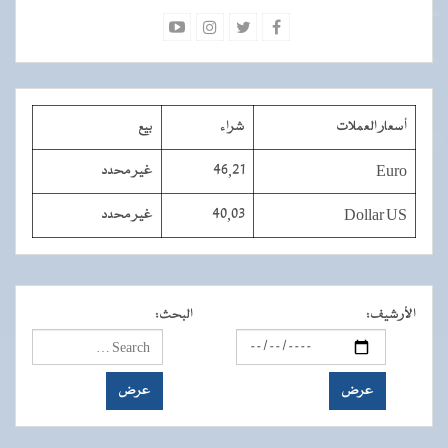
أسعار العملات
شراء
بيع
Euro
46,21
غير محدد
Dollar US
40,03
غير محدد
الأرشيف
:
البحث
: