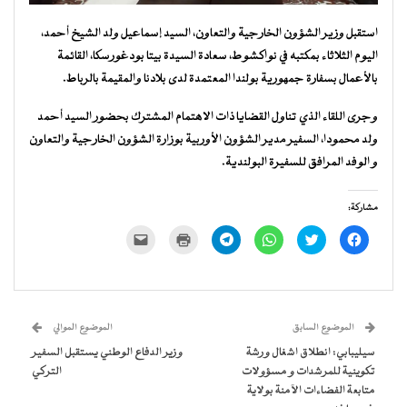
استقبل وزير الشؤون الخارجية والتعاون، السيد إسماعيل ولد الشيخ أحمد،
اليوم الثلاثاء بمكتبه في نواكشوط، سعادة السيدة بيتا بودغورسكا، القائمة
بالأعمال بسفارة جمهورية بولندا المعتمدة لدى بلادنا والمقيمة بالرباط.
وجرى اللقاء الذي تناول القضايا ذات الاهتمام المشترك بحضور السيد أحمد
ولد محمودا، السفير مدير الشؤون الأوربية بوزارة الشؤون الخارجية والتعاون
و الوفد المرافق للسفيرة البولندية.
مشاركة:
انقر
اضغط
انقر
انقر
اضغط
النقر
للمشاركة
للمشاركة
للمشاركة
للمشاركة
للطباعة
لإرسال
على
على
على
على
(فتح
رابط
فيسبوك
تويتر
WhatsApp
Telegram
في
عبر
(فتح
(فتح
(فتح
(فتح
نافذة
البريد
في
في
في
في
جديدة)
الإلكتروني
نافذة
نافذة
نافذة
نافذة
إلى
جديدة)
جديدة)
جديدة)
جديدة)
صديق
(فتح
الموضوع السابق
الموضوع الموالي
في
نافذة
سيليبابي: انطلاق اشغال ورشة
وزير الدفاع الوطني يستقبل السفير
جديدة)
تكوينية للمرشدات و مسؤولات
التركي
متابعة الفضاءات الآمنة بولاية