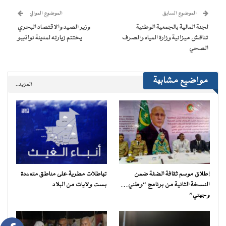
جديدة)
جديدة)
جديدة)
جديدة)
صديق
(فتح
الموضوع السابق
الموضوع الموالي
في
نافذة
لجنة المالية بالجمعية الوطنية
وزير الصيد والاقتصاد البحري
جديدة)
تناقش ميزانية وزارة المياه والصرف
يختتم زيارته لمدينة نواذيبو
الصحي
مواضيع مشابهة
المزيد..
إطلاق موسم ثقافة الضفة ضمن
تهاطلات مطرية على مناطق متعددة
النسخة الثانية من برنامج “وطني…
بست ولايات من البلاد
وجهتي”