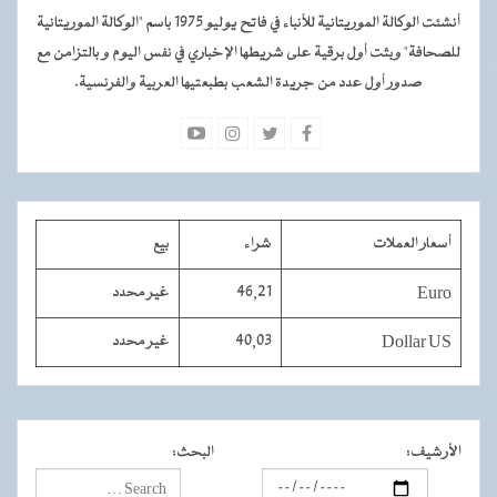
أنشئت الوكالة الموريتانية للأنباء في فاتح يوليو 1975 باسم "الوكالة الموريتانية
للصحافة" وبثت أول برقية على شريطها الإخباري في نفس اليوم و بالتزامن مع
صدور أول عدد من جريدة الشعب بطبعتيها العربية والفرنسية.
أسعار العملات
شراء
بيع
Euro
46,21
غير محدد
Dollar US
40,03
غير محدد
الأرشيف
:
البحث
: