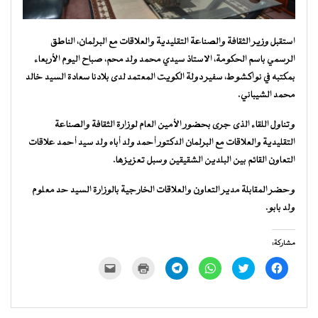
استقبل وزير الثقافة والصناعة التقليدية والعلاقات مع البرلمان، الناطق
الرسمي باسم الحكومة، الاستاذ سيدي محمد ولد محم، صباح اليوم الأربعاء
بمكتبه في نواكشوط، سفير دولة الكويت المعتمد لدى بلادنا سعادة السيد خالد
محمد الشيباني.
وتناول اللقاء الذى جرى بحضور الأمين العام لوزارة الثقافة والصناعة
التقليدية والعلاقات مع البرلمان الدكتور أحمد ولد أباه ولد سيد أحمد علاقات
التعاون القائم بين البلدين الشقيقين وسبل تعزيزها.
وحضر المقابلة مدير التعاون والعلاقات الخارجية بالوزارة السيد حد معلوم
ولد بابو.
مشاركة:
انقر
اضغط
انقر
انقر
اضغط
النقر
للمشاركة
للمشاركة
للمشاركة
للمشاركة
للطباعة
لإرسال
على
على
على
على
(فتح
رابط
فيسبوك
تويتر
WhatsApp
Telegram
في
عبر
(فتح
(فتح
(فتح
(فتح
نافذة
البريد
في
في
في
في
جديدة)
الإلكتروني
نافذة
نافذة
نافذة
نافذة
إلى