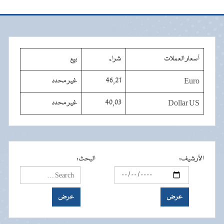
أسعار العملات
شراء
بيع
Euro
46,21
غير محدد
Dollar US
40,03
غير محدد
الأرشيف
:
البحث
: