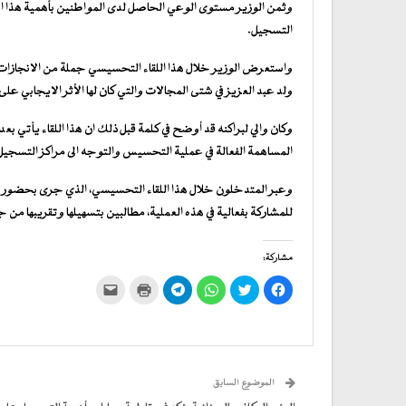
وثمن الوزير مستوى الوعي الحاصل لدى المواطنين بأهمية هذا الا
التسجيل.
واستعرض الوزير خلال هذا اللقاء التحسيسي جملة من الانجازات ال
ولد عبد العزيز في شتى المجالات والتي كان لها الأثر الايجابي عل
وكان والي لبراكنه قد أوضح في كلمة قبل ذلك ان هذا اللقاء يأتي
المساهمة الفعالة في عملية التحسيس والتوجه الى مراكز التسجيل ع
وعبر المتدخلون خلال هذا اللقاء التحسيسي، الذي جرى بحضور حا
للمشاركة بفعالية في هذه العملية، مطالبين بتسهيلها وتقريبها من 
مشاركة:
انقر
اضغط
انقر
انقر
اضغط
النقر
للمشاركة
للمشاركة
للمشاركة
للمشاركة
للطباعة
لإرسال
على
على
على
على
(فتح
رابط
فيسبوك
تويتر
WhatsApp
في
Telegram
عبر
(فتح
(فتح
(فتح
(فتح
نافذة
البريد
في
في
في
في
جديدة)
الإلكتروني
نافذة
نافذة
نافذة
نافذة
إلى
جديدة)
جديدة)
جديدة)
جديدة)
صديق
(فتح
الموضوع السابق
في
نافذة