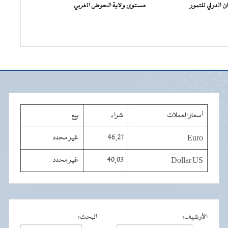
 الدولي للتمور
مستوى ولاية الحوض الغربي
أسعار العملات
شراء
بيع
Euro
46,21
غير محدد
Dollar US
40,03
غير محدد
الأرشيف
:
البحث
: