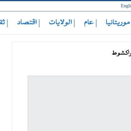
Engli
 موريتانيا
| عام
| الولايات
| اقتصاد
| ثق
واكشوط