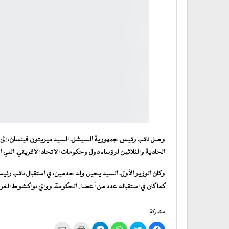
وصل نائب رئيس جمهورية السيشل، السيد ميريتون فينسان، إلى الع
الحادية والثلاثين لرؤساء دول وحكومات الاتحاد الافريقي، التي 
وكان الوزير الأول، السيد يحيى ولد حدمين، في استقبال نائب رئ
كما كان في استقباله عدد من أعضاء الحكومة، ووالي نواكشوط ا
مشاركة:
انقر
اضغط
انقر
انقر
اضغط
النقر