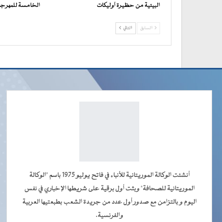
البيئية من حظيرة آوليكات
الخامسة للمهرجان
السابق
التالي
أنشئت الوكالة الموريتانية للأنباء في فاتح يوليو 1975 باسم "الوكالة
الموريتانية للصحافة" وبثت أول برقية على شريطها الإخباري في نفس
اليوم و بالتزامن مع صدور أول عدد من جريدة الشعب بطبعتيها العربية
والفرنسية.