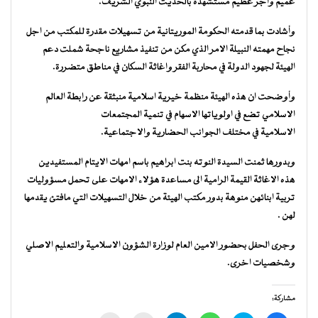
عميم واجر عظيم مستشهدة بالحديث النبوي الشريف.
وأشادت بما قدمته الحكومة الموريتانية من تسهيلات مقدرة للمكتب من اجل
نجاح مهمته النبيلة الامر الذي مكن من تنفيذ مشاريع ناجحة شملت دعم
الهيئة لجهود الدولة في محاربة الفقر واغاثة السكان في مناطق متضررة.
وأوضحت ان هذه الهيئة منظمة خيرية اسلامية منبثقة عن رابطة العالم
الاسلامي تضع في اولوياتها الاسهام في تنمية المجتمعات
الاسلامية في مختلف الجوانب الحضارية والاجتماعية.
وبدورها ثمنت السيدة النوته بنت ابراهيم باسم امهات الايتام المستفيدين
هذه الاغاثة القيمة الرامية الى مساعدة هؤلاء الامهات على تحمل مسؤوليات
تربية ابنائهن منوهة بدور مكتب الهيئة من خلال التسهيلات التي مافتئ يقدمها
لهن .
وجرى الحفل بحضور الامين العام لوزارة الشؤون الاسلامية والتعليم الاصلي
وشخصيات اخرى.
مشاركة: