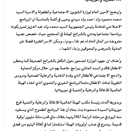
وأوضح الامين العام لوزارة الشؤون الاجتماعية والطفولة والاسرة السيد
محمد محمود ولد احمد ولد سيدي يحيى في كلمة بالمناسبة ان البرنامج
الاصلاحي لفخامة رئيس الجمهورية السيد محمد ولد عبد العزيز تميز بكونه
برنامجا اجتماعيا يعتني بالشرائح الهشة في المجتمع حيث خصص نصيبا
مفروضا من المال العام لدعم غذاء ودواء وسكن الاسر الفقيرة فضلا عن
العناية بالمرضى والمعوقين وابناء الشهداء.
وأضاف ان جهود الوزارة تتمحور حول التكفل بالشرائح الضعيفة كما يحظى
الاطفال فاقدو السند العائلي ببرامج خاصة بهم من خلال مركز الحماية
والدمج الاجتماعي للأطفال الذي يقدم التغذية والرعاية الصحية ودروس
التقوية لمئات الاطفال،مثمناالبرنامج الخيري والتنموي الذي تنفذه الهيئة
العالمية للإغاثة والرعاية والتنمية في موريتانيا.
وبدورها أكدت رئيسة مكتب الهيئة العالمية للإغاثة والرعاية والتنمية فرع
موريتانيا السيدة مسعودة بنت بحام أن هذا البرنامج الطموح الذي يستفيد
منه اليوم في مرحلته الرابعة 1567يتيما بغلاف مالي قدره مائة مليون أوقية
قديمة ، يندرج في صلب أولويات الهيئة استشعارا لما في كفالة اليتيم من فضل