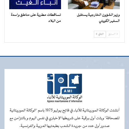
وزير الشؤون الخارجية يستقبل
تساقطات مطرية على مناطق واسعة
السفير الكويتي
من البلاد
السابق
التالي
أنشئت الوكالة الموريتانية للأنباء في فاتح يوليو 1975 باسم "الوكالة الموريتانية
للصحافة" وبثت أول برقية على شريطها الإخباري في نفس اليوم و بالتزامن مع
صدور أول عدد من جريدة الشعب بطبعتيها العربية والفرنسية.