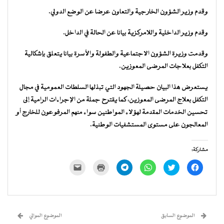
وقدم وزير الشؤون الخارجية والتعاون عرضا عن الوضع الدولي.
وقدم وزير الداخلية واللامركزية بيانا عن الحالة في الداخل.
وقدمت وزيرة الشؤون الاجتماعية والطفولة والأسرة بيانا يتعلق بإشكالية
التكفل بعلاجات المرضى المعوزين.
يستعرض هذا البيان حصيلة الجهود التي تبذلها السلطات العمومية في مجال
التكفل بعلاج المرضى المعوزين، كما يقترح جملة من الإجراءات الرامية إلى
تحسين الخدمات المقدمة لهؤلاء المواطنين سواء منهم المرفوعون للخارج أو
المعالجون على مستوى المستشفيات الوطنية.
مشاركة:
انقر
اضغط
انقر
انقر
اضغط
النقر
للمشاركة
للمشاركة
للمشاركة
للمشاركة
للطباعة
لإرسال
على
على
على
على
(فتح
رابط
فيسبوك
تويتر
WhatsApp
Telegram
في
عبر
(فتح
(فتح
(فتح
(فتح
نافذة
البريد
في
في
في
في
جديدة)
الإلكتروني
نافذة
نافذة
نافذة
نافذة
إلى
جديدة)
جديدة)
جديدة)
جديدة)
صديق
(فتح
الموضوع السابق
الموضوع الموالي
في