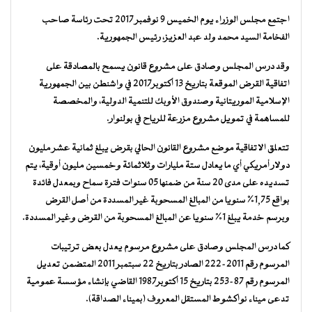
اجتمع مجلس الوزراء يوم الخميس 9 نوفمبر 2017 تحت رئاسة صاحب
الفخامة السيد محمد ولد عبد العزيز، رئيس الجمهورية.
وقد درس المجلس وصادق على مشروع قانون يسمح بالمصادقة على
اتفاقية القرض الموقعة بتاريخ 13 أكتوبر2017 في واشنطن بين الجمهورية
الإسلامية الموريتانية وصندوق الأوبك للتنمية الدولية، والمخصصة
للمساهمة في تمويل مشروع مزرعة للرياح في بولنوار.
تتعلق الاتفاقية موضع مشروع القانون الحالي بقرض يبلغ ثمانية عشر مليون
دولار أمريكي أي ما يعادل ستة مليارات وثلاثمائة وخمسين مليون أوقية، يتم
تسديده على مدى 20 سنة من ضمنها 05 سنوات فترة سماح وبمعدل فائدة
بواقع 1,75% سنويا من المبالغ المسحوبة غير المسددة من أصل القرض
وبرسم خدمة يبلغ 1% سنويا عن المبالغ المسحوبة من القرض وغير المسددة.
كما درس المجلس وصادق على مشروع مرسوم يعدل بعض ترتيبات
المرسوم رقم 2011-222 الصادر بتاريخ 22 سبتمبر 2011 المتضمن تعديل
المرسوم رقم 87-253 بتاريخ 15 أكتوبر1987 القاضي بإنشاء مؤسسة عمومية
تدعى ميناء نواكشوط المستقل المعروف (بميناء الصداقة).