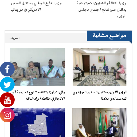
نافذة
وزيرا الثقافة والشؤون الاجتماعية
وزير الدفاع الوطني يستقبل السفير
جديدة)
يعلقان على نتائج اجتماع مجلس
الامريكي في موريتانيا
الوزراء
مواضيع مشابهة
المزيد..
الوزير الأول يستقبل السفير الجزائري
والي اترارزة يتفقد مشاريع تعليمية قيد
المعتمد لدى بلادنا
الإنجاز في مقاطعة واد الناقة