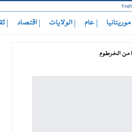
Engli
 موريتانيا
| عام
| الولايات
| اقتصاد
| ثق
ا من الخرطوم