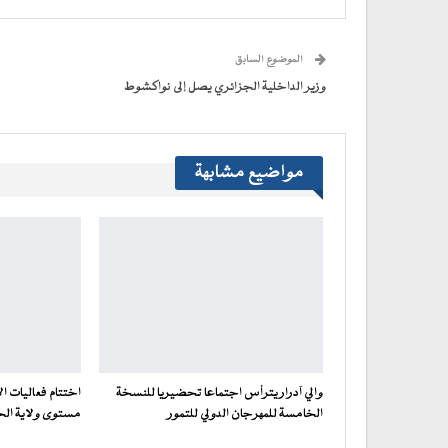
(فتح
(فتح
(فتح
(فتح
نافذة
البريد
في
في
في
في
جديدة)
الإلكتروني
نافذة
نافذة
نافذة
نافذة
إلى
جديدة)
جديدة)
جديدة)
جديدة)
صديق
(فتح
الموضوع السابق
في
نافذة
جديدة)
وزير الداخلية الجزائري يصل إلى نواكشوط
مواضيع مشابهة
والي آدرار يترأس اجتماعا تحضيريا للنسخة
اختتام فعاليات ا
الخامسة للمهرجان الدولي للتمور
مستوى ولاية ال