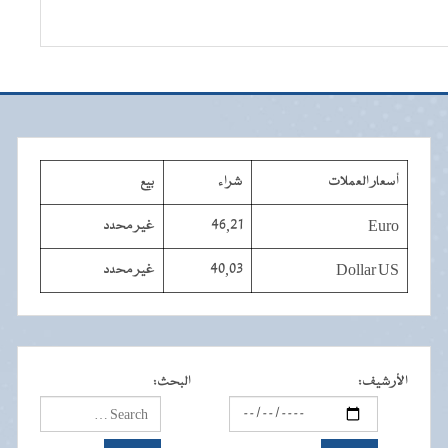
أسعار العملات
شراء
بيع
Euro
46,21
غير محدد
Dollar US
40,03
غير محدد
الأرشيف
:
البحث
: