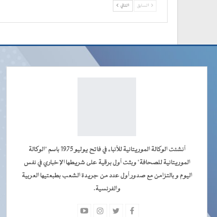
السابق
التالي
أنشئت الوكالة الموريتانية للأنباء في فاتح يوليو 1975 باسم "الوكالة
الموريتانية للصحافة" وبثت أول برقية على شريطها الإخباري في نفس
اليوم و بالتزامن مع صدور أول عدد من جريدة الشعب بطبعتيها العربية
والفرنسية.