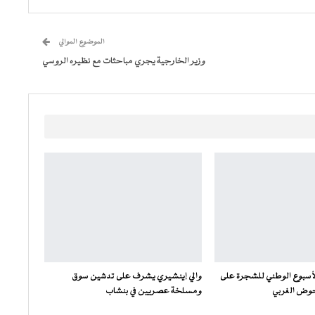
الموضوع الموالي
وزير الخارجية يجري مباحثات مع نظيره الروسي
لأسبوع الوطني للشجرة على
والي إينشيري يشرف على تدشين سوق
حوض الغربي
ومسلخة عصريين في بنشاب