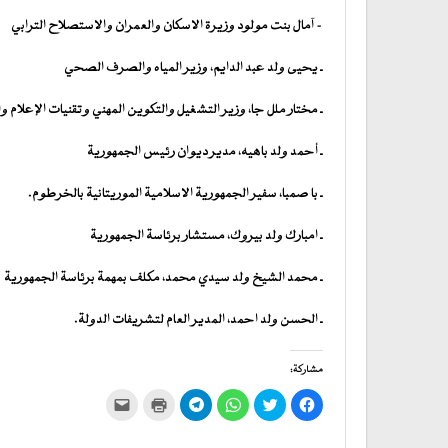
– آمال بنت مولود وزيرة الاسكان والعمران والاستصلاح الترابي
ـ يحيى ولد عبد الدايم، وزير المياه والصرف الصحي
ـ مختار ملل جا، وزير التشغيل والتكوين المهني وتقنيات الإعلام و
ـ أحمد ولد باهيه، مدير ديوان رئيس الجمهورية
ـ با صمبا، سفير الجمهورية الاسلامية الموريتانية بالخرطوم.
ـ امبارك ولد بيروك، مستشار برئاسة الجمهورية
ـ محمد الشيخ ولد سيدي محمد، مكلف بمهمة برئاسة الجمهورية
ـ الحسن ولد احمد، المدير العام لتشريفات الدولة.
مشاركة:
انقر
اضغط
انقر
انقر
اضغط
النقر
للمشاركة
للمشاركة
للمشاركة
للمشاركة
للطباعة
لإرسال
على
على
على
على
(فتح
رابط
فيسبوك
تويتر
WhatsApp
في
Telegram
عبر