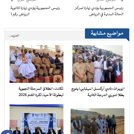
الموضوع السابق
الموضوع الموالي
في
نافذة
رئيس الجمهورية يؤدي زيارة لمركز
رئيس الجمهورية يؤدي زيارة لثانوية
جديدة)
الحالة المدنية في الرياض
الرياض رقم 1
مواضيع مشابهة
المزيد..
ازويرات:نادي أركنسل (سيلبابي) يتوج
تكانت: انطلاق المرحلة الجهوية
بطلا لدوري الدرجة الثانية
لبطولة الأحياء لكرة القدم 2026