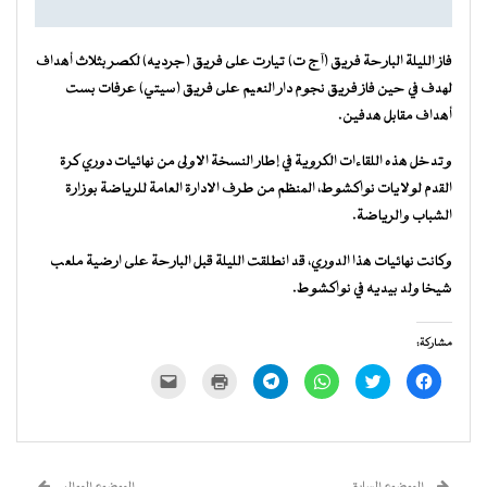
فاز الليلة البارحة فريق (آ ج ت) تيارت على فريق (جرديه) لكصر بثلاث أهداف
لهدف في حين فاز فريق نجوم دار النعيم على فريق (سيتي) عرفات بست
أهداف مقابل هدفين.
وتدخل هذه اللقاءات الكروية في إطار النسخة الاولى من نهائيات دوري كرة
القدم لولايات نواكشوط، المنظم من طرف الادارة العامة للرياضة بوزارة
الشباب والرياضة.
وكانت نهائيات هذا الدوري، قد انطلقت الليلة قبل البارحة على ارضية ملعب
شيخا ولد بيديه في نواكشوط.
مشاركة:
انقر
اضغط
انقر
انقر
اضغط
النقر
للمشاركة
للمشاركة
للمشاركة
للمشاركة
للطباعة
لإرسال
على
على
على
على
(فتح
رابط
فيسبوك
تويتر
WhatsApp
Telegram
في
عبر
(فتح
(فتح
(فتح
(فتح
نافذة
البريد
في
في
في
في
جديدة)
الإلكتروني
نافذة
نافذة
نافذة
نافذة
إلى
جديدة)
جديدة)
جديدة)
جديدة)
صديق
(فتح