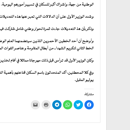
الوطنية من جهة، وإشراك أكبر للسكان في تسيير أمورهم اليومية.
وشدد الوزير الأول على أن الدلالات التي تعبر عنها هذه التعديل
وذكر بأن هذ التعديلات جاءت ثمرة لحوار وطني شامل شاركت في
وأوضح أن أحد الخطين الأحمرين اللذين سيتضمنهما العلم الوطن
الخط الثاني لتكريم الشهداء من أبطال المقاومة وعناصر القوات 
وكان الوزير الأول قد ترأس قبل ذلك مهرجانا مماثلا في أفام لخذير
يوليو المقبل.
مشاركة:
انقر
اضغط
انقر
انقر
اضغط
النقر
للمشاركة
للمشاركة
للمشاركة
للمشاركة
للطباعة
لإرسال
على
على
على
على
(فتح
رابط
فيسبوك
تويتر
WhatsApp
في
Telegram
عبر
(فتح
(فتح
(فتح
(فتح
نافذة
البريد
في
في
في
في
جديدة)
الإلكتروني
نافذة
نافذة
نافذة
نافذة
إلى
جديدة)
جديدة)
جديدة)
جديدة)
صديق