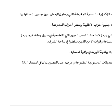
ات، تؤكد زيف الدعاية المغرضة التي يحاول البعض دون جدوى، إلصاقها بها.
ه جميع أحزاب الأغلبية وبعض أحزاب المعارضة.
ي يرمز لاستعداد الشعب الموريتاني للتضحية في سبيل وطنه، فيما يرمز
المسلحة وقوات الأمن الذين سقطوا في ساحة الشرف.
ات ببلدية أقورط في ولاية لعصابه.
وفي كلا المحطتين، أكد المتحدثون باسم السكان قناعتهم بأهمية التعديلات الدستورية المقترحة وعزمهم على التصويت لها في استفتاء ال 15