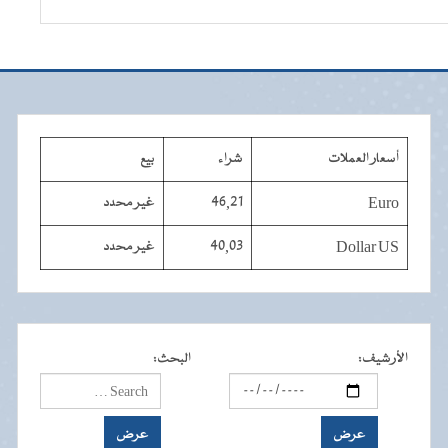
أسعار العملات
شراء
بيع
Euro
46,21
غير محدد
Dollar US
40,03
غير محدد
الأرشيف
:
البحث
: