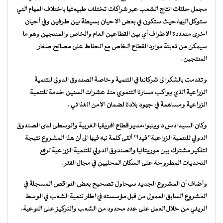
مجمل حلقات انتاج الشعب عبر شراكات تختلف طبيعتها باختلاف المهام التي
ستوكل اليها،حيث ستكون في بعض الاحيان بسيطة بين طرفين وفي أحيان
اخرى متعددة الاطراف أي بين القطاعين العام والخاص والمنتجين وهو ما
سيمكن من تعبئة موارد القطاع الخاص مع الحفاظ على مصالح صغار
المنتجين .
وتقدمت بالشكر الى شركائنا في التنمية وخاصة الصندوق الدولي للتنمية
الزراعية الذي يواكب مسارنا التنموي منذ عشرات السنين خدمة للتنمية
الزراعية ومساهمة في جهود بلادنا لضمان الامن الغذائي .
وكان السيد ادس د ويلبوا،مدير قطاع افريقيا الغربية والوسطى لدى الصندوق
الدولي للتنمية الزراعية”فيدا” ألقى كلمة نبه فيها الى أن هذا المشروع نتيجة
لتفكير مشترك بين موريتانيا والصندوق الدولي للتنمية الزراعية لرفع
التحديات المطروحة على السكان المحليين في مجال الفقر .
وأضاف أن المشروع الجديد سيحاول تصحيح بعض النواقص المسجلة في
المشروع السابق الممول من قبل مؤسسته في اطار تنمية الشعب في الوسط
الريفي من خلال العمل على عدد محدود من الشعب والتركيز على النوعية.