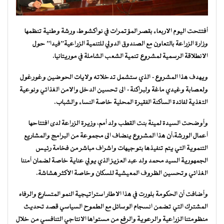
أفتتحت اليوم الاربعاء بقصر المؤتمرات في نواكشوط، ورشة وطنية تنظمها
وزارة الزراعة بالتعاون مع الصندوق الدولي للتنمية الزراعية”فيدا” حول
الانطلاقة الرسمية لمشروع تنمية الشعب الشاملة في موريتانيا.
ويهدف هذا المشروع- الذي ستشمل تدخلاته ولايات الحوضين وغورغول
ولعصابة وغيدي ماغة ولبراكنة- الى تحسين الدخل والامن الغذائي ونوعية
التغذية لفائدة الساكنة الفقيرة المحلية خاصة النساء والشباب.
وأوضحت السيدة لمينة بنت القطب ولد أمم، وزيرة الزراعة لدى افتتاحها
أعمال الورشة،أن هذا المشروع ينضاف الى مجموعة من البرامج والمشاريع
التنموية التي يتم تنفيذها بتوجيهات واشراف مباشر من فخامة رئيس
الجمهورية السيد محمد ولد عبد العزيز الذي يولي عناية خاصة لضمان أمننا
الغذائي وتحسين الظروف المعيشية للسكان وخاصة الاكثر هشاشة.
وأضافت أن الحكومة بلورت في هذا الاطار استراتيجية النمو المتسارع والرفاه
المشترك التي تضمن انسجام الوسائل مع الطموح السياسي قصد تحديث
منظومتنا الزراعية والرعوية والرفع من مستواها الانتاجي التنافسي من خلال