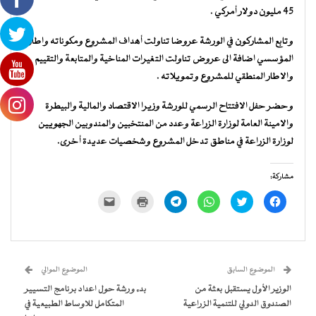
45 مليون دولار أمركي .
وتابع المشاركون في الورشة عروضا تناولت أهداف المشروع ومكوناته واطاره
المؤسسي اضافة الى عروض تناولت التغيرات المناخية والمتابعة والتقييم
والاطار المنطقي للمشروع وتمويلاته .
وحضر حفل الافتتاح الرسمي للورشة وزيرا الاقتصاد والمالية والبيطرة
والامينة العامة لوزارة الزراعة وعدد من المنتخبين والمندوبين الجهويين
لوزارة الزراعة في مناطق تدخل المشروع وشخصيات عديدة أخرى.
مشاركة:
انقر
اضغط
انقر
انقر
اضغط
النقر
للمشاركة
للمشاركة
للمشاركة
للمشاركة
للطباعة
لإرسال
على
على
على
على
(فتح
رابط
فيسبوك
تويتر
WhatsApp
Telegram
في
عبر
(فتح
(فتح
(فتح
(فتح
نافذة
البريد
في
في
في
في
جديدة)
الإلكتروني
نافذة
نافذة
نافذة
نافذة
إلى
جديدة)
جديدة)
جديدة)
جديدة)
صديق
(فتح
الموضوع السابق
الموضوع الموالي
في
نافذة
الوزير الأول يستقبل بعثة من
بدء ورشة حول اعداد برنامج التسيير
جديدة)
الصندوق الدولي للتنمية الزراعية
المتكامل للاوساط الطبيعية في