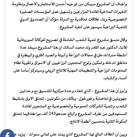
وأضاف أن المشروع سيمكن من توجيه أحسن للاستثمار والاعمال ومقاومة
التغيرات المناخية لفائدة المزارعين وتسهيل عمل المؤسسات الصغيرة
الخصوصية وبناء علاقات تعاقدية مع الدولة ،مؤكدا أن الصندوق الدولي
للتنمية الزراعية سيسهر على تنفيذ المشروع .
وقال منسق مشروع تنمية الشعب الشاملة في تصريح للوكالة الموريتانية
للانباء الدكتور عبد القادر ولد محمد السالك ان هذا المشروع سينفذ عدة
أنشطة مدرة للدخل في مجالات الزراعة والبيئة والصيد القاري والبيطرة في
مناطق تدخله وتمكين ولوج المنتجين الزراعيين الى الاسواق وتقوية نظام
المعلومات الزراعية والتنظيمات المهنية للانتاج الريفي وسيتركز أساسا على
النساء والشباب.
وأبرز أن هذا المشروع – الذي تنفذه وحدة مركزية للتنسيق مع وحدتين
جهويتين في لعاصابة وغورغول -يتألف من مكونتين ، تتعلق الاولى بتنشيط
الشعب وتنمية الشراكات العمومية والخصوصية مع المنتجين لفائدة
المستهدفين من طرف المشروع والبالغ عددهم243 ألف مواطنا،فيما تتعلق
المكونة الثانية بتحسين أنظمة الانتاج.
وبين أن الغلاف المالي لهذا المشروع الذي يمتد على ثماني سنوات – يزيد على