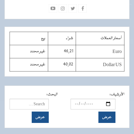
أسعار العملات
شراء
بيع
Euro
46,21
غير محدد
Dollar US
40,02
غير محدد
الأرشيف
:
البحث
: