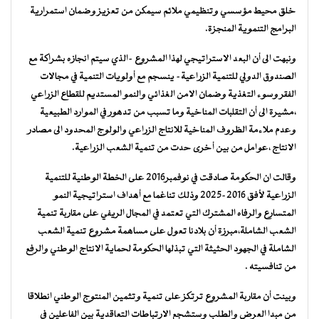
خلق محيط مؤسسي وتنظيمي ملائم سيمكن من تعزيز وضمان استمرارية
البرامج التنموية المنجزة.
ونبهت الى أن البعد الاستراتيجي لهذا المشروع -الذي سيتم انجازه بشراكة مع
الصندوق الدولي للتنمية الزراعية- ينسجم مع أولويات التنمية في مجالات
الفقر وسوء التغذية وضمان الامن الغذائي والنمو المستديم للقطاع الزراعي
،مشيرة الى أن التقلبات المناخية وما تسبب من تدهور في الموارد الطبيعية
وعدم ملاءمة الظروف المناخية للانتاج الزراعي والولوج المحدود الى مصادر
الانتاج ،عوامل من بين أخرى حدت من تنمية الشعب الزراعية.
وقالت ان الحكومة صادقت في نوفمبر2016 على الخطة الوطنية للتنمية
الزراعية لأفق 2016-2025 وذلك تناغما مع أهداف استراتيجية النمو
المتسارع والرفاه المشترك التي تعتمد في المجال الريفي على مقاربة تنمية
الشعب الشاملة،مبرزة أن بلادنا تعول على مساهمة مشروع تنمية الشعب
الشاملة في الجهود الحثيثة التي تبذلها الحكومة لحماية الانتاج الوطني والرفع
من تنافسيته .
وبينت أن مقاربة المشروع ترتكز على تنمية وتثمين المنتوج الوطني انطلاقا
من مبدا العرض والطلب وستشجع الارتباطات التعاقدية بين الفاعلين في