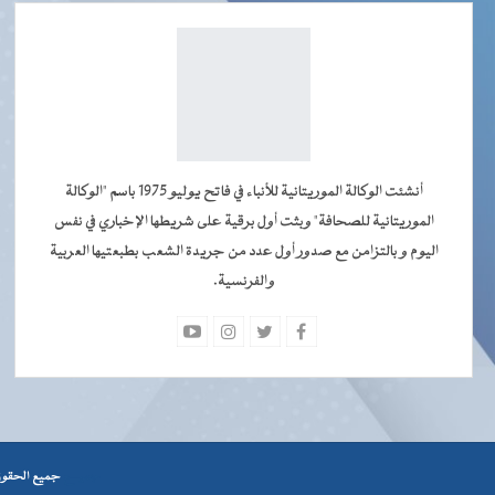
أنشئت الوكالة الموريتانية للأنباء في فاتح يوليو 1975 باسم "الوكالة
الموريتانية للصحافة" وبثت أول برقية على شريطها الإخباري في نفس
اليوم و بالتزامن مع صدور أول عدد من جريدة الشعب بطبعتيها العربية
والفرنسية.
جميــــع
جميع الحقوق محفوظة © 2026 