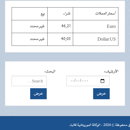
أسعار العملات
شراء
بيع
Euro
46,21
غير محدد
Dollar US
40,03
غير محدد
الأرشيف
:
البحث
:
- الوكالة الموريتانية للأنباء