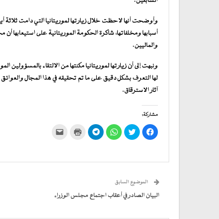
السابقين.
وأوضحت أنها لاحظت خلال زيارتها لموريتانيا التي دامت ثلاثة أيام
أسبابها ومخلفاتها، شاكرة الحكومة الموريتانية على استيعابها أن
والماليين.
ونبهت إلى أن زيارتها لموريتانيا مكنتها من الالتقاء بالمسؤولين 
لها التعرف بشكل دقيق على ما تم تحقيقه في هذا المجال والعوا
آثار الاسترقاق.
مشاركة:
انقر
اضغط
انقر
انقر
اضغط
النقر
للمشاركة
للمشاركة
للمشاركة
للمشاركة
للطباعة
لإرسال
على
على
على
على
(فتح
رابط
فيسبوك
تويتر
WhatsApp
في
Telegram
عبر
(فتح
(فتح
(فتح
(فتح
نافذة
البريد
في
في
في
في
جديدة)
الإلكتروني
نافذة
نافذة
نافذة
نافذة
إلى
جديدة)
جديدة)
جديدة)
جديدة)
صديق
(فتح
الموضوع السابق
في
نافذة
جديدة)
البيان الصادر في أعقاب اجتماع مجلس الوزراء