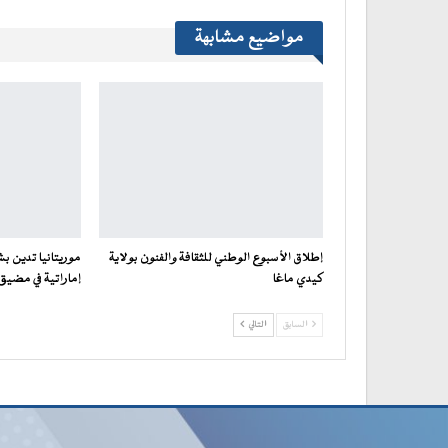
مواضيع مشابهة
إطلاق الأسبوع الوطني للثقافة والفنون بولاية
موريتانيا تدين بش
كيدي ماغا
إماراتية في مضيق
السابق
التالي