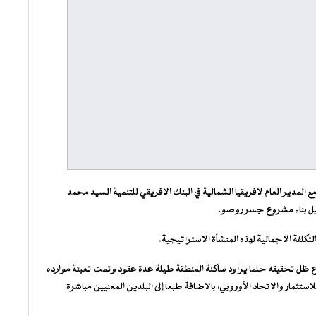
ع المدير العام لافريقيا الشمالية في البنك الافريقي للتنمية السيد محمد
ويل بناء مشروع جسر روصو.
ع ظل تحقيقه حلما يراود ساكنة المنطقة طيلة عدة عقود وتمت تعبئة موارده
تثمار والاتحاد الأوروبي، بالاضافة طبعا إلى البلدين المعنيين مباشرة