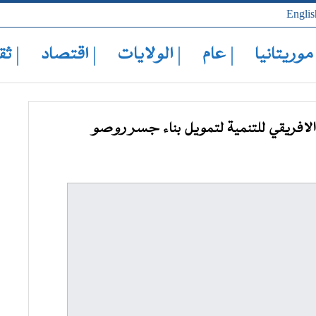
Englis
 موريتانيا
| عام
| الولايات
| اقتصاد
| ثق
الافريقي للتنمية لتمويل بناء جسر روصو