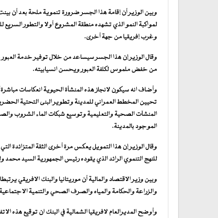
وبين الوزير أن إقامة هذا الجسر ضرورة تنموية ملحة بعد أن بينت 
لمواكبة النمو الذي تشهده منطقة المشروع أولا والتطور السريع لل
وغرب إفريقيا من جهة أخرى.
من خفض ملموس لكلفة العبور ويحسن انسيابيته.
وأضاف انه سيكون لانجاز هذه المنشأة الحيوية انعكاسات مباشرة
تحيين المخطط العمراني للمدينة وتطوير البنى التحتية الحضرية
المنشآت الصحية والتعليمية وتوسيع شبكات الماء الشروب والصرف
الموجود بالمدينة.
وقال الوزير إن هذا التمويل يعكس مرة أخرى الثقة المتزائدة التي 
للنهج التنموي الرائد الذي يقوده رئيس الجمهورية السيد محمد ولد
والزراعة والحكامة والمياه والصرف الصحي والتنمية الاجتماعية
وأوضح المديرالعام لافريقيا الشمالية في البنك ان توقيع هذه الاتفا