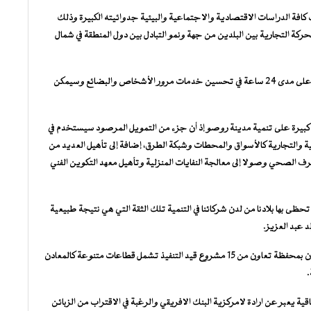
كافة الدراسات الاقتصادية والاجتماعية والبيئية جدوائيته الكبيرة وذلك
حركة التجارية بين البلدين من جهة ونمو التبادل بين دول المنطقة في شمال
وقال الوزير إن هذا الجسر سيساعد من خلال توفير خدمة العبور على مدى 24 ساعة في تحسين خدمات مرور الأشخاص والبضائع وسيمكن
 كبيرة على تنمية مدينة روصو إذ أن جزء من التمويل المرصود سيستخدم في
 والتجارية كالأسواق والمحطات وشبكة الطرق، إضافة إلى تأهيل العديد من
 الصحي وصولا إلى معالجة النفايات المنزلية وتأهيل معهد التكوين الفني
تحظى بها بلادنا من لدن شركائنا في التنمية تلك الثقة التي هي نتيجة طبيعية
 عبد العزيز.
وبين وزير الاقتصاد والمالية أن موريتانيا والبنك الافريقي يرتبطان بمحفظة تعاون من 15 مشروع قيد التنفيذ تشمل قطاعات متنوعة كالمعادن
.
قية يعبر عن ارادة لامركزية البنك الافريقي والرغبة في الاقتراب من الزبائن