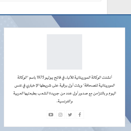
أنشئت الوكالة الموريتانية للأنباء في فاتح يوليو 1975 باسم "الوكالة
الموريتانية للصحافة" وبثت أول برقية على شريطها الإخباري في نفس
اليوم و بالتزامن مع صدور أول عدد من جريدة الشعب بطبعتيها العربية
والفرنسية.