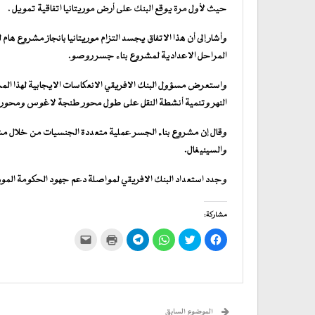
حيث لأول مرة يوقع البنك على أرض موريتانيا اتفاقية تمويل .
وأشار إلى أن هذا الاتفاق يجسد التزام موريتانيا بانجاز مشروع هام ل
المراحل الاعدادية لمشروع بناء جسر روصو.
واستعرض مسؤول البنك الافريقي الانعكاسات الايجابية لهذا المش
النهر وتنمية أنشطة النقل على طول محور طنجة لاغوس ومحور الج
وقال إن مشروع بناء الجسر عملية متعددة الجنسيات من خلال مشاركة
والسينيغال.
وجدد استعداد البنك الافريقي لمواصلة دعم جهود الحكومة المو
مشاركة:
انقر
اضغط
انقر
انقر
اضغط
النقر
للمشاركة
للمشاركة
للمشاركة
للمشاركة
للطباعة
لإرسال
على
على
على
على
(فتح
رابط
فيسبوك
تويتر
WhatsApp
في
Telegram
عبر
(فتح
(فتح
(فتح
(فتح
نافذة
البريد
في
في
في
في
جديدة)
الإلكتروني
نافذة
نافذة
نافذة
نافذة
إلى
جديدة)
جديدة)
جديدة)
جديدة)
صديق
(فتح
الموضوع السابق
في