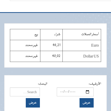
أسعار العملات
شراء
بيع
Euro
46,21
غير محدد
Dollar US
40,02
غير محدد
الأرشيف
:
البحث
: