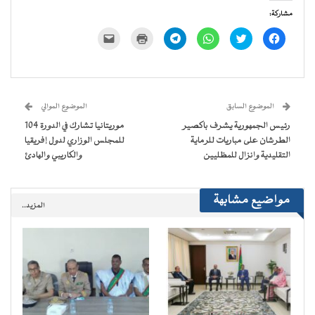
مشاركة:
انقر
اضغط
انقر
انقر
اضغط
النقر
للمشاركة
للمشاركة
للمشاركة
للمشاركة
للطباعة
لإرسال
على
على
على
على
(فتح
رابط
فيسبوك
تويتر
WhatsApp
Telegram
في
عبر
(فتح
(فتح
(فتح
(فتح
نافذة
البريد
في
في
في
في
جديدة)
الإلكتروني
نافذة
نافذة
نافذة
نافذة
إلى
جديدة)
جديدة)
جديدة)
جديدة)
صديق
(فتح
الموضوع السابق
الموضوع الموالي
في
نافذة
رئيس الجمهورية يشرف باكصير
موريتانيا تشارك في الدورة 104
جديدة)
الطرشان على مباريات للرماية
للمجلس الوزاري لدول إفريقيا
التقليدية وانزال للمظليين
والكاريبي والهادئ
مواضيع مشابهة
المزيد..