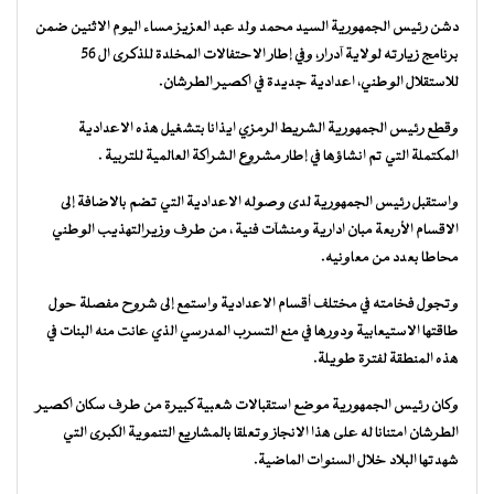
دشن رئيس الجمهورية السيد محمد ولد عبد العزيز مساء اليوم الاثنين ضمن
برنامج زيارته لولاية آدرار، وفي إطار الاحتفالات المخلدة للذكرى ال 56
للاستقلال الوطني، اعدادية جديدة في اكصير الطرشان.
وقطع رئيس الجمهورية الشريط الرمزي ايذانا بتشغيل هذه الاعدادية
المكتملة التي تم انشاؤها في إطار مشروع الشراكة العالمية للتربية .
واستقبل رئيس الجمهورية لدى وصوله الاعدادية التي تضم بالاضافة إلى
الاقسام الأربعة مبان ادارية ومنشآت فنية ، من طرف وزيرالتهذيب الوطني
محاطا بعدد من معاونيه.
وتجول فخامته في مختلف أقسام الاعدادية واستمع إلى شروح مفصلة حول
طاقتها الاستيعابية ودورها في منع التسرب المدرسي الذي عانت منه البنات في
هذه المنطقة لفترة طويلة.
وكان رئيس الجمهورية موضع استقبالات شعبية كبيرة من طرف سكان اكصير
الطرشان امتنانا له على هذا الانجاز وتعلقا بالمشاريع التنموية الكبرى التي
شهدتها البلاد خلال السنوات الماضية.