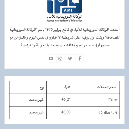
أنشئت الوكالة الموريتانية للأنباء في فاتح يوليو 1975 باسم "الوكالة الموريتانية
للصحافة" وبثت أول برقية على شريطها الإخباري في نفس اليوم و بالتزامن مع
صدور أول عدد من جريدة الشعب بطبعتيها العربية والفرنسية.
أسعار العملات
شراء
بيع
Euro
46,21
غير محدد
Dollar US
40,03
غير محدد