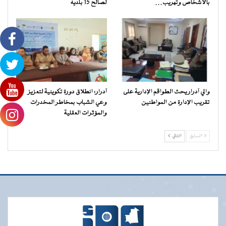
بالأشخاص وتهريب…
لصالح 15 بلدية
والي آدرار يحث الطواقم الإدارية على
آدرار: انطلاق دورة تكوينية لتعزيز
تقريب الإدارة من المواطنين
وعي الشباب بمخاطر المخدرات
والمؤثرات العقلية
السابق
التالي