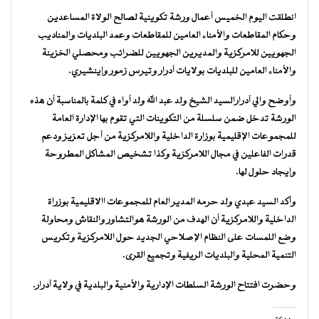
انطلقت اليوم الخميس أعمال ورشة تكوينية لصالح الولاة المساعدين
وحكام المقاطعات والأمناء العامين للمقاطعات وعمد البلديات والمناديب
الجهويين للامركزية والمديرين الجهويين للضرائب ومحصلي الخزينة
والأمناء العامين للبلديات بولايات آدرار وتيرس زمور وإينشيري.
وأوضح والي آدرارالسيد الشيخ ولد عبد الله ولد أواه في كلمة بالمناسبة أن هذه
الورشة تدخل ضمن سلسلة من التكوينات التي تقوم بها الإدارة العامة
للمجموعات الإقليمية بوزارة الداخلية واللامركزية من أجل تعزيز ودعم
قدرات الفاعلين في مجال اللامركزية وكذا تشخيص المشاكل المطروحة
وإيجاد حلول لها.
وأكد السيد عبدي ولد حرمه المدير العام للمجموعات االاقليمية بوزراة
الداخلية واللامركزية أن الهدف من الورشة هوالتشاور والنقاش ومحاولة
وضع اللمسات على النظام الإصلاحي الجديد حول اللامركزية وتكريس
التنمية المحلية والبلديات الريفية وتجميع القرى.
وحضرت افتتاح الورشة السلطات الإدارية والأمنية والبلدية في ولاية آدرار.