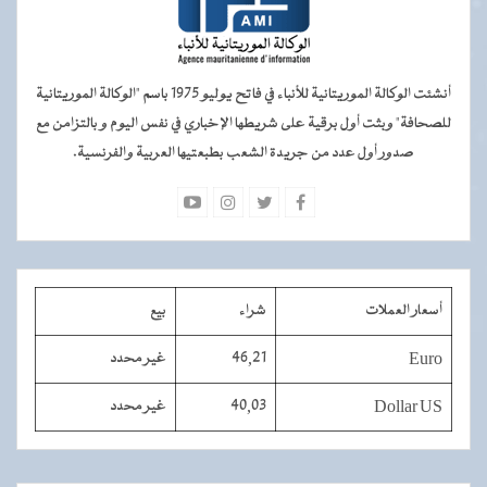
أنشئت الوكالة الموريتانية للأنباء في فاتح يوليو 1975 باسم "الوكالة الموريتانية
للصحافة" وبثت أول برقية على شريطها الإخباري في نفس اليوم و بالتزامن مع
صدور أول عدد من جريدة الشعب بطبعتيها العربية والفرنسية.
أسعار العملات
شراء
بيع
Euro
46,21
غير محدد
Dollar US
40,03
غير محدد