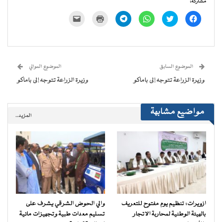
مشاركة:
انقر
اضغط
انقر
انقر
اضغط
النقر
للمشاركة
للمشاركة
للمشاركة
للمشاركة
للطباعة
لإرسال
على
على
على
على
(فتح
رابط
فيسبوك
تويتر
WhatsApp
Telegram
في
عبر
(فتح
(فتح
(فتح
(فتح
نافذة
البريد
في
في
في
في
جديدة)
الإلكتروني
نافذة
نافذة
نافذة
نافذة
إلى
جديدة)
جديدة)
جديدة)
جديدة)
صديق
(فتح
الموضوع السابق
الموضوع الموالي
في
نافذة
وزيرة الزراعة تتوجه إلى باماكو
وزيرة الزراعة تتوجه إلى باماكو
جديدة)
مواضيع مشابهة
المزيد..
ازويرات: تنظيم يوم مفتوح للتعريف
والي الحوض الشرقي يشرف على
بالهيئة الوطنية لمحاربة الاتجار
تسليم معدات طبية وتجهيزات مائية