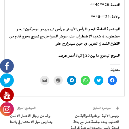
النعمة: 26 “” 40 “”
ولاتة: 24 “” 40 “”
الوضعية العامة للبحر: الرأس الأبيض و رأس تيميريس: وسيكون البحر
مضطرب إلى شديد الإضطراب على عرض السواحل مع تموج بحري قادم من
القطاع الشمالي الغربي، في حين سيتراوح علو
الموج البحري ما بين 25ر1 إلى 3 أمتار عرضا.
مشاركة:
انقر
اضغط
انقر
انقر
اضغط
النقر
للمشاركة
للمشاركة
للمشاركة
للمشاركة
للطباعة
لإرسال
على
على
على
على
(فتح
رابط
فيسبوك
تويتر
WhatsApp
Telegram
في
عبر
(فتح
(فتح
(فتح
(فتح
نافذة
البريد
في
في
في
في
جديدة)
الإلكتروني
نافذة
نافذة
نافذة
نافذة
إلى
جديدة)
جديدة)
جديدة)
جديدة)
صديق
(فتح
الموضوع السابق
الموضوع الموالي
في
نافذة
رئيس الآلية الوطنية للوقاية من
وفد من رجال الأعمال الألمان
جديدة)
التعذيب يعقد جلسة عمل مع بعثة
يتدارس سبل الاستثمار في بلادنا
لجنة الأمم المتحدة الفرعية للوقاية