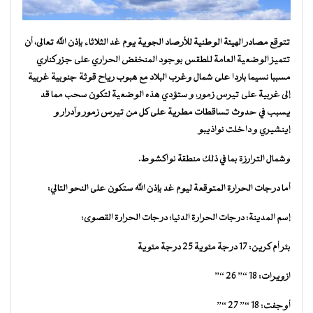
تتوقع مصادر الهيئة الوطنية للأرصاد الجوية يوم غد الثلاثاء بإذن الله تعالى، أن
تتميز الوضعية العامة للطقس بوجود المنخفض الحراري على جزر كناري
مسببا نسيما باردا على شمال وغرب البلاد مع هبوب رياح قوثة جنوبية غربية
إلى غربية على تيرس زمور، و ستؤدي هذه الوضعية لتكون سحب مما قد
يسبب في حدوث تساقطات مطرية على كل من تيرس زمور وآدرار و
إينشيري و داخلت نواذيبو
وشمال الترارزة بما في ذلك منطقة نواكشوط.
أما درجات الحرارة المتوقعة ليوم غد بإذن الله ستكون على النحو التالي:
إسم المدينة: درجات الحرارة الدنيا: درجات الحرارة القصوى:
بئر أم كرين: 17 درجة مئوية 25 درجة مئوية
ازويرات: 18 “” 26 “”
أوجفت: 18 “” 27 “”