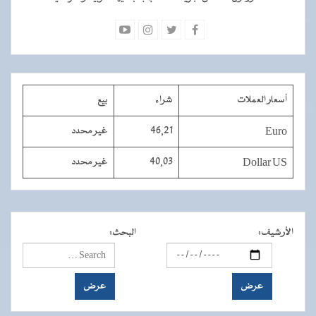
أسعار العملات
شراء
بيع
Euro
46,21
غير محدد
Dollar US
40,03
غير محدد
الأرشيف
:
البحث
: