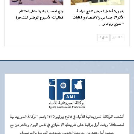
بدء ورشة عمل لعرض نتائج دراسة
والي لعصابه يشرف على اختتام
الأثر الاجتماعي والاقتصادي لغابات
فعاليات الأسبوع الوطني للشجرة
“انغوي و ياما و…
السابق
التالي
أنشئت الوكالة الموريتانية للأنباء في فاتح يوليو 1975 باسم "الوكالة الموريتانية
للصحافة" وبثت أول برقية على شريطها الإخباري في نفس اليوم و بالتزامن مع
صدور أول عدد من جريدة الشعب بطبعتيها العربية والفرنسية.