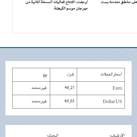
على مناطق متعددة بست
أوجفت: افتتاح فعاليات النسخة الثانية من
مهرجان موسم الكيطنة
أسعار العملات
شراء
بيع
Euro
46,21
غير محدد
Dollar US
40,03
غير محدد
الأرشيف
:
البحث
: