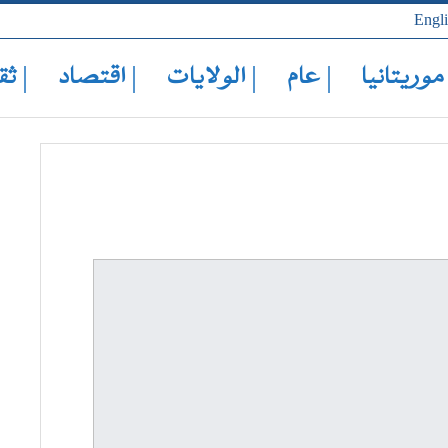
Engl
 موريتانيا
| عام
| الولايات
| اقتصاد
| ثق